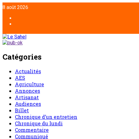
Aller
8 août 2026
au
contenu
Facebook
Twitter
Catégories
Actualités
AES
Agriculture
Annonces
Artisanat
Audiences
Billet
Chronique d’un entretien
Chronique du lundi
Commentaire
Communiqué