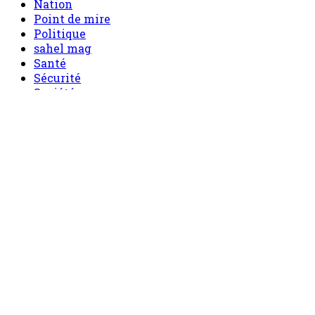
Nation
Point de mire
Politique
sahel mag
Santé
Sécurité
Société
Sport
Tech
Tourisme
Tribune
Menu
Accueil
principal
Politique
Société
Economie
Appels d’offre
Culture
Sport
Boutique
Tous les produits
0 Article