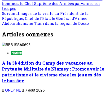
hommes, le Chef Suprême des Armées galvanise ses
d’article
troupes
Suivant:
Images de la visite du Président de la
République, Chef de l’Etat, le Général d’Armée
Abdourahamane Tiani dans la région de Dosso
Articles connexes
Nation
À la 3è édition du Camp des vacances au
Prytanée Militaire de Niamey : Promouvoir le
patriotisme et le civisme chez les jeunes dès
le bas-âge
ONEP NE
7 août 2026