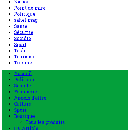
Nation
Point de mire
Politique
sahel mag
Santé
Sécurité
Société
Sport
Tech
Tourisme
Tribune
Menu
Accueil
principal
Politique
Société
Economie
Appels d’offre
Culture
Sport
Boutique
Tous les produits
0 Article