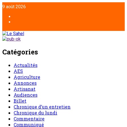
Aller
9 août 2026
au
contenu
Facebook
Twitter
Catégories
Actualités
AES
Agriculture
Annonces
Artisanat
Audiences
Billet
Chronique d’un entretien
Chronique du lundi
Commentaire
Communiqué