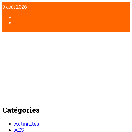
Aller
9 août 2026
au
contenu
Facebook
Twitter
Catégories
Actualités
AES