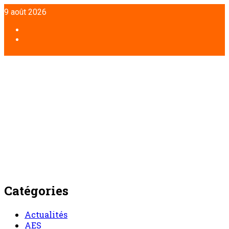
Aller
9 août 2026
au
contenu
Facebook
Twitter
Catégories
Actualités
AES