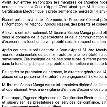
Avant leur entrée en fonction, les membres de l’Agence Nigér
serment devant la Cour d’Appel. C’est ainsi que M. Ibraim
Certification Électronique, a prêté serment ce mercredi 14 janvi
Étaient présents à cette cérémonie, le Procureur Général pr
l’Information, M. Machoul Abdoul Nasser, des parents et collèg
A travers cet acte solennel, M. Ibraima Saibou Manga prend offi
dans le domaine de la cybersécurité et de la communication él
d’exercer mes fonctions avec probité dans le respect des lois et
Après cet acte, le président de la Cour d’Appel, M. Ibro Aboub
morale fondamentale qui se manifeste par une honnêteté scrupul
surveillance. Elle implique de ne pas poursuivre d’intérêt perso
dans la fonction publique. La probité est la meilleure de toute l
Peu après sa prestation de serment, le directeur général de l’
placée en sa personne. Il a réitéré son engagement à exercer s
M. Ibraima Saibou Manga est un informaticien diplômé de l’Insti
et opérationnel. Avec une vingtaine d’années d’expériences pro
Pour rappel, l’Agence Nigérienne de Certification Électronique 
et superviser les prestataires de services de confiance, ains
l’environnement numérique au Niger.