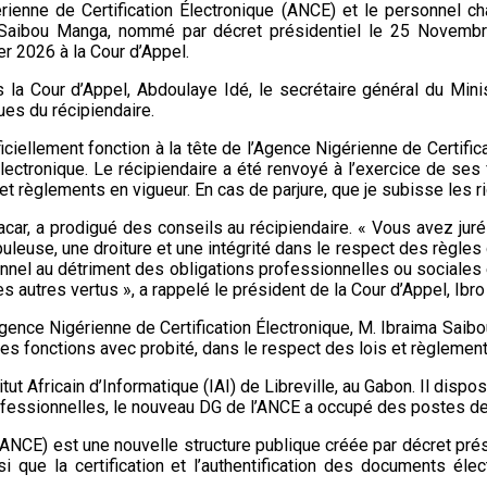
ienne de Certification Électronique (ANCE) et le personnel ch
a Saibou Manga, nommé par décret présidentiel le 25 Novemb
er 2026 à la Cour d’Appel.
ès la Cour d’Appel, Abdoulaye Idé, le secrétaire général du Mi
ues du récipiendaire.
ciellement fonction à la tête de l’Agence Nigérienne de Certifica
ectronique. Le récipiendaire a été renvoyé à l’exercice de ses f
 règlements en vigueur. En cas de parjure, que je subisse les rig
acar, a prodigué des conseils au récipiendaire. « Vous avez juré
euse, une droiture et une intégrité dans le respect des règles 
nnel au détriment des obligations professionnelles ou sociales et 
es autres vertus », a rappelé le président de la Cour d’Appel, Ibr
Agence Nigérienne de Certification Électronique, M. Ibraima Saibo
es fonctions avec probité, dans le respect des lois et règlement
tut Africain d’Informatique (IAI) de Libreville, au Gabon. Il di
fessionnelles, le nouveau DG de l’ANCE a occupé des postes de re
(ANCE) est une nouvelle structure publique créée par décret prés
i que la certification et l’authentification des documents éle