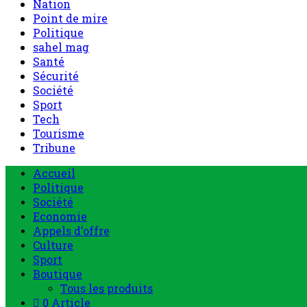
Nation
Point de mire
Politique
sahel mag
Santé
Sécurité
Société
Sport
Tech
Tourisme
Tribune
Accueil
Politique
Société
Economie
Appels d’offre
Culture
Sport
Boutique
Tous les produits
0 Article