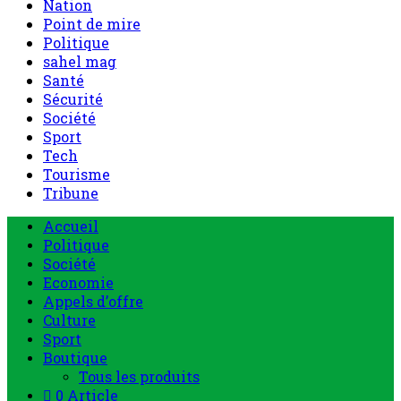
Nation
Point de mire
Politique
sahel mag
Santé
Sécurité
Société
Sport
Tech
Tourisme
Tribune
Accueil
Politique
Société
Economie
Appels d’offre
Culture
Sport
Boutique
Tous les produits
0 Article