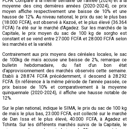
FCFA. Comparé à la même semaine de l’année (2024) et à la
moyenne des cinq dernières années (2020-2024), ce prix
moyen affiche respectivement une baisse de 10% et une
hausse de 12%. Au niveau national, le prix du sac le plus bas
(18.000 FCFA), est observé à Kazoé, et le plus élevé (36.364
FCFA) l’a été sur le marché d’Agadez. Sur les marchés de la
Capitale, le prix moyen du sac de 100 kg de sorgho est
constant et se vend entre 27.000 FCFA et 28.000 FCFA selon
les marchés et la variété.
Contrairement aux prix moyens des céréales locales, le sac
de 100kg de maïs accuse une baisse de 2%, remarque ce
bulletin hebdomadaire, du fait d’un bon état
d’approvisionnement des marchés observés cette semaine.
Etabli à 28.874 FCFA précédemment, il descend à 28.292
FCFA. En référence à la même période de l’année passée, ce
prix baisse de 10% et comparativement à la moyenne
quinquennale (2020-2024), il affiche une hausse notable de
12%.
Sur le plan national, indique le SIMA, le prix du sac de 100 kg
de maïs le plus bas, 23.000 FCFA, est collecté sur le marché
de Dan Issa et le plus élevé, 40.000 FCFA, à Agadez et
Tchinta. Sur les différents marchés suivis de la Capitale, le