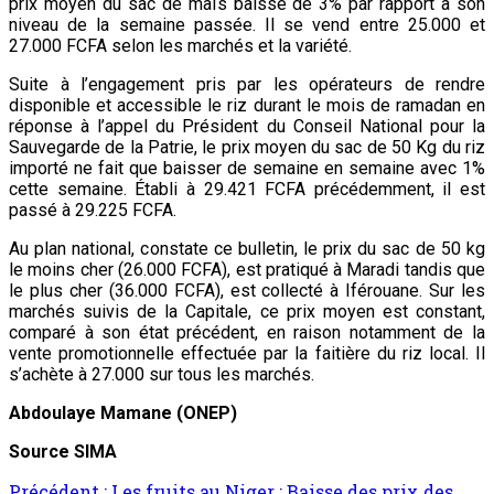
prix moyen du sac de maïs baisse de 3% par rapport à son
niveau de la semaine passée. Il se vend entre 25.000 et
27.000 FCFA selon les marchés et la variété.
Suite à l’engagement pris par les opérateurs de rendre
disponible et accessible le riz durant le mois de ramadan en
réponse à l’appel du Président du Conseil National pour la
Sauvegarde de la Patrie, le prix moyen du sac de 50 Kg du riz
importé ne fait que baisser de semaine en semaine avec 1%
cette semaine. Établi à 29.421 FCFA précédemment, il est
passé à 29.225 FCFA.
Au plan national, constate ce bulletin, le prix du sac de 50 kg
le moins cher (26.000 FCFA), est pratiqué à Maradi tandis que
le plus cher (36.000 FCFA), est collecté à Iférouane. Sur les
marchés suivis de la Capitale, ce prix moyen est constant,
comparé à son état précédent, en raison notamment de la
vente promotionnelle effectuée par la faitière du riz local. Il
s’achète à 27.000 sur tous les marchés.
Abdoulaye Mamane (ONEP)
Source SIMA
Précédent :
Les fruits au Niger : Baisse des prix des