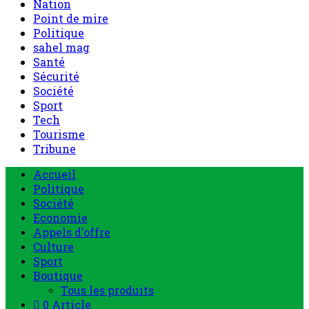
Nation
Point de mire
Politique
sahel mag
Santé
Sécurité
Société
Sport
Tech
Tourisme
Tribune
Accueil
Politique
Société
Economie
Appels d’offre
Culture
Sport
Boutique
Tous les produits
0 Article