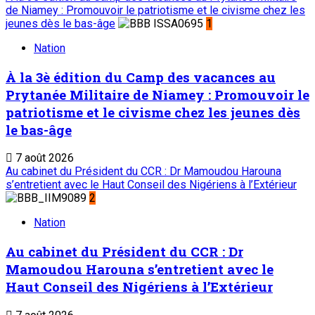
ONEP : OFFICE NATIONAL D’EDITION ET DE PRESSE
Etablissement Public à Caractère Industriel et
Commercial
créé par Ordonnance N°89-26 du 8 décembre 1989
Place du Petit Marché | BP: 13 182 Niamey (R.
Niger)
20 73 34 86/87
onep@intnet.ne
Journaux et magazines
Le Sahel
Sahel Dimanche