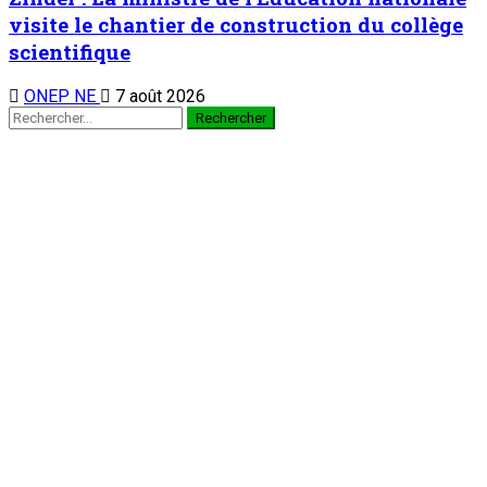
TENDANCE MAINTENANT
À la 3è édition du Camp des vacances au Prytanée Militaire
de Niamey : Promouvoir le patriotisme et le civisme chez les
jeunes dès le bas-âge
1
Nation
À la 3è édition du Camp des vacances au
Prytanée Militaire de Niamey : Promouvoir le
patriotisme et le civisme chez les jeunes dès
le bas-âge
7 août 2026
Au cabinet du Président du CCR : Dr Mamoudou Harouna
s’entretient avec le Haut Conseil des Nigériens à l’Extérieur
2
Nation
Au cabinet du Président du CCR : Dr
Mamoudou Harouna s’entretient avec le