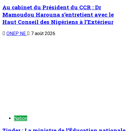
Au cabinet du Président du CCR : Dr
Mamoudou Harouna s’entretient avec le
Haut Conseil des Nigériens à l’Extérieur
ONEP NE
7 août 2026
Nation
Zinder : La ministre de l’Éducation nationale
visite le chantier de construction du collège
scientifique
ONEP NE
7 août 2026