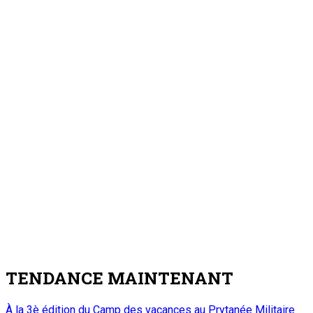
Nation
Visite de travail du ministre du Commerce et
de l’Industrie dans la région de Tahoua : M.
Abdoulaye Seydou inspecte les usines de fer
à béton et de ciment de Badaguichiri et de
Malbaza
7 août 2026
Editorial : Une clarification qui s’impose
5
Edito
Editorial : Une clarification qui s’impose
7 août 2026
A PROPOS DE L'ONEP