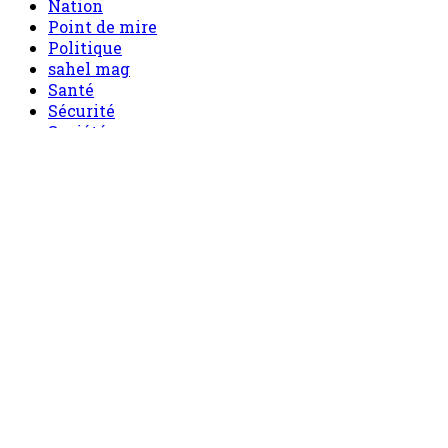
Nation
Point de mire
Politique
sahel mag
Santé
Sécurité
Société
Sport
Tech
Tourisme
Tribune
Accueil
Politique
Société
Economie
Appels d’offre
Culture
Sport
Boutique
Tous les produits
0 Article