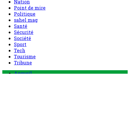
Nation
Point de mire
Politique
sahel mag
Santé
Sécurité
Société
Sport
Tech
Tourisme
Tribune
Accueil
Politique
Société
Economie
Appels d’offre
Culture
Sport
Boutique
Tous les produits
0 Article