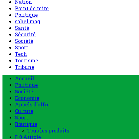
Nation
Point de mire
Politique
sahel mag
Santé
Sécurité
Société
Sport
Tech
Tourisme
Tribune
Accueil
Politique
Société
Economie
Appels d’offre
Culture
Sport
Boutique
Tous les produits
0 Article