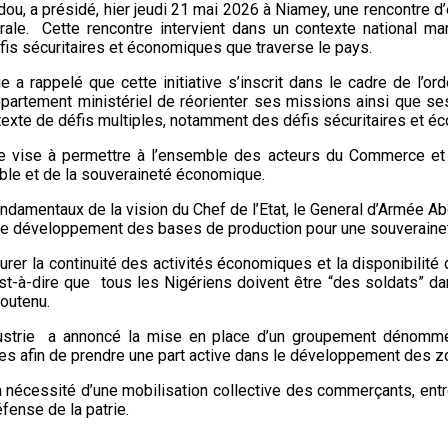
ou, a présidé, hier jeudi 21 mai 2026 à Niamey, une rencontre 
érale. Cette rencontre intervient dans un contexte national ma
fis sécuritaires et économiques que traverse le pays.
e a rappelé que cette initiative s’inscrit dans le cadre de l’or
artement ministériel de réorienter ses missions ainsi que ses 
exte de défis multiples, notamment des défis sécuritaires et éco
e vise à permettre à l’ensemble des acteurs du Commerce et de
able et de la souveraineté économique.
damentaux de la vision du Chef de l’Etat, le General d’Armée Ab
, le développement des bases de production pour une souverainet
’assurer la continuité des activités économiques et la disponibili
’est-à-dire que tous les Nigériens doivent être “des soldats” da
soutenu.
ndustrie a annoncé la mise en place d’un groupement dénommé
s afin de prendre une part active dans le développement des zo
 la nécessité d’une mobilisation collective des commerçants, ent
éfense de la patrie.