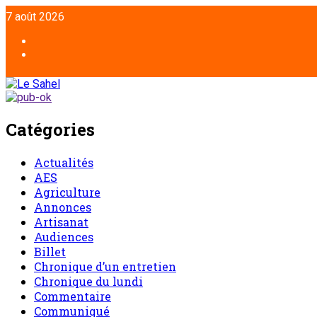
Aller
7 août 2026
au
contenu
Facebook
Twitter
Catégories
Actualités
AES
Agriculture
Annonces
Artisanat
Audiences
Billet
Chronique d’un entretien
Chronique du lundi
Commentaire
Communiqué