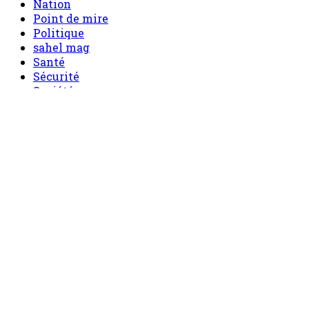
Nation
Point de mire
Politique
sahel mag
Santé
Sécurité
Société
Sport
Tech
Tourisme
Tribune
Menu
Accueil
principal
Politique
Société
Economie
Appels d’offre
Culture
Sport
Boutique
Tous les produits
0 Article