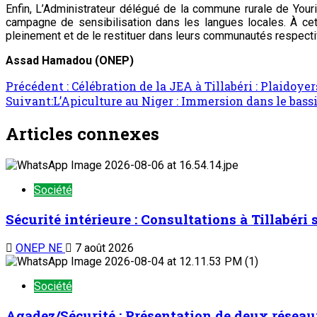
Enfin, L’Administrateur délégué de la commune rurale de Youri a
campagne de sensibilisation dans les langues locales. À cet
pleinement et de le restituer dans leurs communautés respecti
Assad Hamadou (ONEP)
Navigation
Précédent :
Célébration de la JEA à Tillabéri : Plaidoye
Suivant:
L’Apiculture au Niger : Immersion dans le bassi
d’article
Articles connexes
Société
Sécurité intérieure : Consultations à Tillabéri
ONEP NE
7 août 2026
Société
Agadez/Sécurité : Présentation de deux réseau