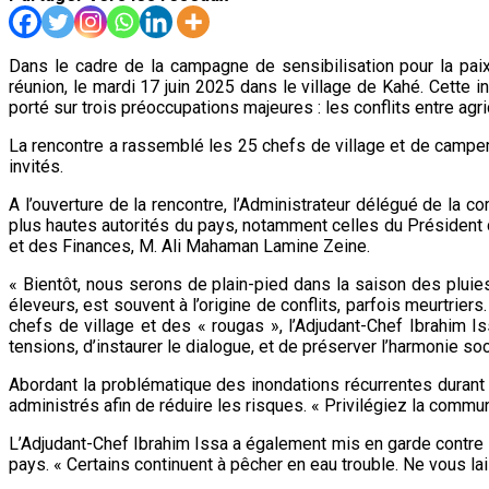
Dans le cadre de la campagne de sensibilisation pour la paix
réunion, le mardi 17 juin 2025 dans le village de Kahé. Cette 
porté sur trois préoccupations majeures : les conflits entre agr
La rencontre a rassemblé les 25 chefs de village et de campe
invités.
A l’ouverture de la rencontre, l’Administrateur délégué de la c
plus hautes autorités du pays, notamment celles du Président d
et des Finances, M. Ali Mahaman Lamine Zeine.
« Bientôt, nous serons de plain-pied dans la saison des pluies, 
éleveurs, est souvent à l’origine de conflits, parfois meurtrier
chefs de village et des « rougas », l’Adjudant-Chef Ibrahim I
tensions, d’instaurer le dialogue, et de préserver l’harmonie soc
Abordant la problématique des inondations récurrentes durant l
administrés afin de réduire les risques. « Privilégiez la commun
L’Adjudant-Chef Ibrahim Issa a également mis en garde contre 
pays. « Certains continuent à pêcher en eau trouble. Ne vous laiss