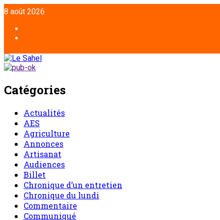
Aller
8 août 2026
au
contenu
Facebook
Twitter
Catégories
Actualités
AES
Agriculture
Annonces
Artisanat
Audiences
Billet
Chronique d’un entretien
Chronique du lundi
Commentaire
Communiqué