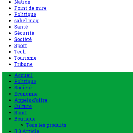
Nation
Point de mire
Politique
sahel mag
Santé
Sécurité
Société
Sport
Tech
Tourisme
Tribune
Menu
Accueil
principal
Politique
Société
Economie
Appels d’offre
Culture
Sport
Boutique
Tous les produits
0 Article