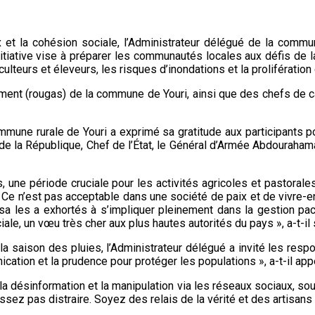
 et la cohésion sociale, l’Administrateur délégué de la commune
initiative vise à préparer les communautés locales aux défis de
iculteurs et éleveurs, les risques d’inondations et la proliférati
ment (rougas) de la commune de Youri, ainsi que des chefs de c
ommune rurale de Youri a exprimé sa gratitude aux participants p
e la République, Chef de l’État, le Général d’Armée Abdourahama
une période cruciale pour les activités agricoles et pastorales. 
s. Ce n’est pas acceptable dans une société de paix et de vivre-e
ssa les a exhortés à s’impliquer pleinement dans la gestion paci
iale, un vœu très cher aux plus hautes autorités du pays », a-t-il 
a saison des pluies, l’Administrateur délégué a invité les respo
ication et la prudence pour protéger les populations », a-t-il app
la désinformation et la manipulation via les réseaux sociaux, so
ez pas distraire. Soyez des relais de la vérité et des artisans de 