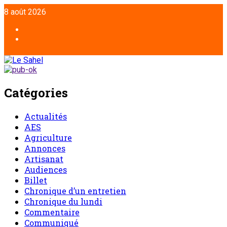
Aller
8 août 2026
au
contenu
Facebook
Twitter
Catégories
Actualités
AES
Agriculture
Annonces
Artisanat
Audiences
Billet
Chronique d’un entretien
Chronique du lundi
Commentaire
Communiqué