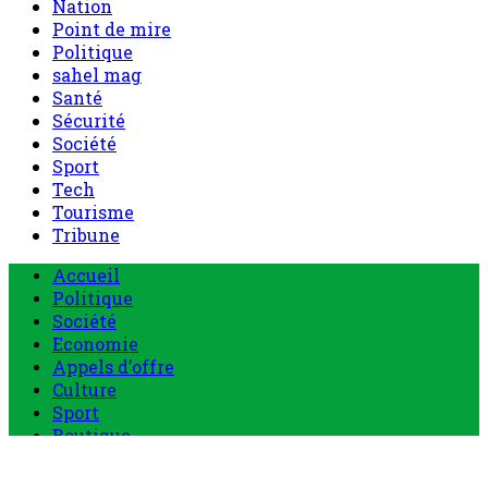
Nation
Point de mire
Politique
sahel mag
Santé
Sécurité
Société
Sport
Tech
Tourisme
Tribune
Menu
Accueil
principal
Politique
Société
Economie
Appels d’offre
Culture
Sport
Boutique
Tous les produits
0 Article