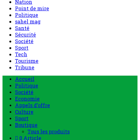
Nation
Point de mire
Politique
sahel mag
Santé
Sécurité
Société
Sport
Tech
Tourisme
Tribune
Accueil
Politique
Société
Economie
Appels d’offre
Culture
Sport
Boutique
Tous les produits
0 Article