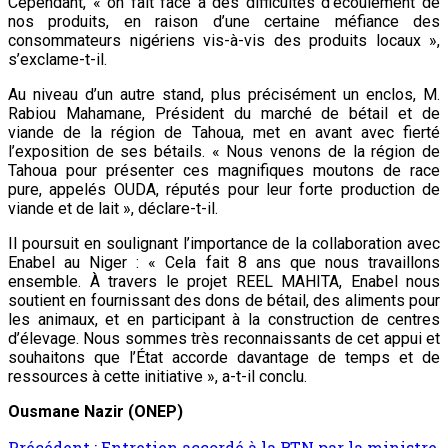
Cependant, « on fait face à des difficultés d’écoulement de
nos produits, en raison d’une certaine méfiance des
consommateurs nigériens vis-à-vis des produits locaux »,
s’exclame-t-il.
Au niveau d’un autre stand, plus précisément un enclos, M.
Rabiou Mahamane, Président du marché de bétail et de
viande de la région de Tahoua, met en avant avec fierté
l’exposition de ses bétails. « Nous venons de la région de
Tahoua pour présenter ces magnifiques moutons de race
pure, appelés OUDA, réputés pour leur forte production de
viande et de lait », déclare-t-il.
Il poursuit en soulignant l’importance de la collaboration avec
Enabel au Niger : « Cela fait 8 ans que nous travaillons
ensemble. À travers le projet REEL MAHITA, Enabel nous
soutient en fournissant des dons de bétail, des aliments pour
les animaux, et en participant à la construction de centres
d’élevage. Nous sommes très reconnaissants de cet appui et
souhaitons que l’État accorde davantage de temps et de
ressources à cette initiative », a-t-il conclu.
Ousmane Nazir (ONEP)
Précédent :
Entretien accordé à la RTN par la ministre