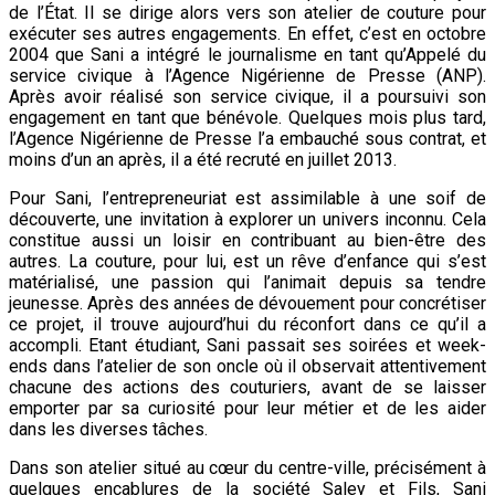
de l’État. Il se dirige alors vers son atelier de couture pour
exécuter ses autres engagements. En effet, c’est en octobre
2004 que Sani a intégré le journalisme en tant qu’Appelé du
service civique à l’Agence Nigérienne de Presse (ANP).
Après avoir réalisé son service civique, il a poursuivi son
engagement en tant que bénévole. Quelques mois plus tard,
l’Agence Nigérienne de Presse l’a embauché sous contrat, et
moins d’un an après, il a été recruté en juillet 2013.
Pour Sani, l’entrepreneuriat est assimilable à une soif de
découverte, une invitation à explorer un univers inconnu. Cela
constitue aussi un loisir en contribuant au bien-être des
autres. La couture, pour lui, est un rêve d’enfance qui s’est
matérialisé, une passion qui l’animait depuis sa tendre
jeunesse. Après des années de dévouement pour concrétiser
ce projet, il trouve aujourd’hui du réconfort dans ce qu’il a
accompli. Etant étudiant, Sani passait ses soirées et week-
ends dans l’atelier de son oncle où il observait attentivement
chacune des actions des couturiers, avant de se laisser
emporter par sa curiosité pour leur métier et de les aider
dans les diverses tâches.
Dans son atelier situé au cœur du centre-ville, précisément à
quelques encablures de la société Saley et Fils, Sani