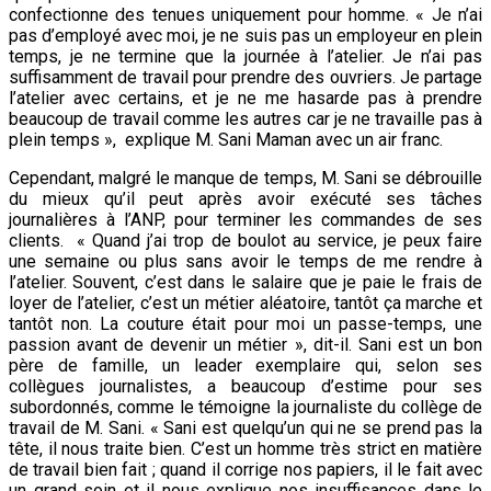
confectionne des tenues uniquement pour homme. « Je n’ai
pas d’employé avec moi, je ne suis pas un employeur en plein
temps, je ne termine que la journée à l’atelier. Je n’ai pas
suffisamment de travail pour prendre des ouvriers. Je partage
l’atelier avec certains, et je ne me hasarde pas à prendre
beaucoup de travail comme les autres car je ne travaille pas à
plein temps », explique M. Sani Maman avec un air franc.
Cependant, malgré le manque de temps, M. Sani se débrouille
du mieux qu’il peut après avoir exécuté ses tâches
journalières à l’ANP, pour terminer les commandes de ses
clients. « Quand j’ai trop de boulot au service, je peux faire
une semaine ou plus sans avoir le temps de me rendre à
l’atelier. Souvent, c’est dans le salaire que je paie le frais de
loyer de l’atelier, c’est un métier aléatoire, tantôt ça marche et
tantôt non. La couture était pour moi un passe-temps, une
passion avant de devenir un métier », dit-il. Sani est un bon
père de famille, un leader exemplaire qui, selon ses
collègues journalistes, a beaucoup d’estime pour ses
subordonnés, comme le témoigne la journaliste du collège de
travail de M. Sani. « Sani est quelqu’un qui ne se prend pas la
tête, il nous traite bien. C’est un homme très strict en matière
de travail bien fait ; quand il corrige nos papiers, il le fait avec
un grand soin et il nous explique nos insuffisances dans le