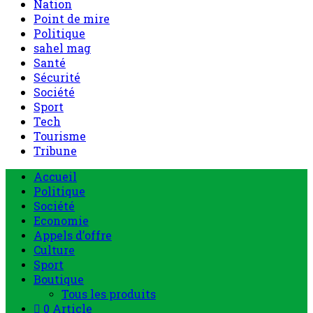
Nation
Point de mire
Politique
sahel mag
Santé
Sécurité
Société
Sport
Tech
Tourisme
Tribune
Accueil
Politique
Société
Economie
Appels d’offre
Culture
Sport
Boutique
Tous les produits
0 Article