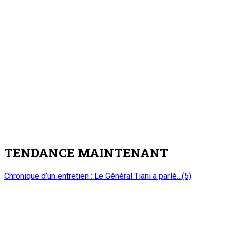
algérien ABDELMADJID TEBBOUNE
5
Nation
Accident de bus en Algérie : Le Chef de l’Etat
adresse un message de condoléances et de
compassion au Président algérien
ABDELMADJID TEBBOUNE
6 août 2026
A PROPOS DE L'ONEP
ONEP : OFFICE NATIONAL D’EDITION ET DE PRESSE
Etablissement Public à Caractère Industriel et Commercial
créé par Ordonnance N°89-26 du 8 décembre 1989