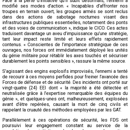
Face à la perte d’initiative qu’il subit désormais, l’ennemi a
modifié ses modes d’action. « Incapables d’affronter nos
troupes en terrain ouvert, les groupes armés se sont reclus
dans des actions de sabotage nocturnes visant des
infrastructures publiques essentielles, notamment des ponts
et des voies de communication », indique le CICO. Ces actes
traduisent davantage un aveu d’impuissance qu’une stratégie,
tant leur impact reste limité et leurs effets rapidement
contenus. « Conscientes de l’importance stratégique de ces
ouvrages, nos forces ont immédiatement déployé les unités
du génie militaire pour rétablir les axes touchés et sécuriser
durablement les points sensibles », rassure la même source.
S’agissant des engins explosifs improvisés, l’ennemi a tenté
de recourir à ces moyens perfides pour freiner l’avancée des
Forces de défense et de sécurité. Des incidents ont porté sur
vingt-quatre (24) EEI dont « la majorité a été détectée et
neutralisée grâce à l’expertise remarquable des équipes du
génie », et quelques-unes ont, malheureusement, explosées
avant d’être repérées, causant la mort de cinq civils et
rappelant la cruauté des méthodes employées par les GAT.
Parallèlement à ces opérations de sécurité, les FDS ont
poursuivi leur engagement constant au service de la