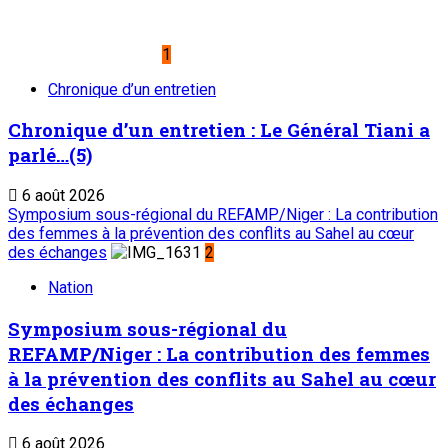
Place du Petit Marché | BP: 13 182 Niamey (R.
Niger)
20 73 34 86/87
onep@intnet.ne
Journaux et magazines
Le Sahel
Sahel Dimanche
Sahel Mag
Abonnement