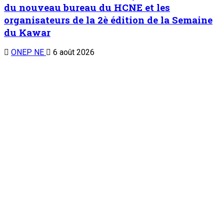
TENDANCE MAINTENANT
Chronique d’un entretien : Le Général Tiani a parlé…(5)
1
Chronique d’un entretien
Chronique d’un entretien : Le Général Tiani a
parlé…(5)
6 août 2026
Symposium sous-régional du REFAMP/Niger : La contribution
des femmes à la prévention des conflits au Sahel au cœur