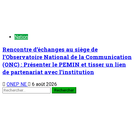
des échanges
2
Nation
Symposium sous-régional du
REFAMP/Niger : La contribution des femmes
à la prévention des conflits au Sahel au cœur
des échanges
6 août 2026
Au cabinet du Premier ministre : M. Ali Mahaman Lamine
Zeine reçoit les membres du nouveau bureau du HCNE et les
organisateurs de la 2è édition de la Semaine du Kawar
3
Nation
Au cabinet du Premier ministre : M. Ali
Mahaman Lamine Zeine reçoit les membres
du nouveau bureau du HCNE et les
organisateurs de la 2è édition de la Semaine