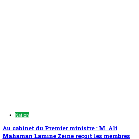
Au cabinet du Premier ministre : M. Ali
Mahaman Lamine Zeine reçoit les membres
du nouveau bureau du HCNE et les
organisateurs de la 2è édition de la Semaine
du Kawar
ONEP NE
6 août 2026
Nation
Rencontre d’échanges au siège de
l’Observatoire National de la Communication
(ONC) : Présenter le PEMIN et tisser un lien
de partenariat avec l’institution
ONEP NE
6 août 2026