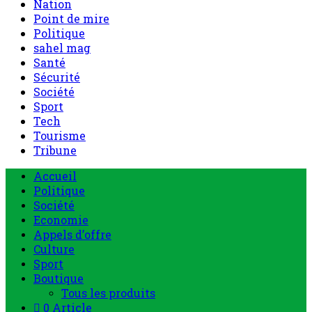
Nation
Point de mire
Politique
sahel mag
Santé
Sécurité
Société
Sport
Tech
Tourisme
Tribune
Accueil
Politique
Société
Economie
Appels d’offre
Culture
Sport
Boutique
Tous les produits
0 Article