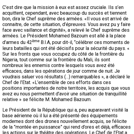
C’est dire que la mission à eux est assez cruciale. Ils s’en
acquittent, cependant, avec beaucoup du succès et tiennent
bon, dira le Chef suprême des armées. «Il vous est arrivé de
connaitre, de cette situation, d’épreuves. Vous avez pu y faire
face avec vaillance et dignité», a relevé le Chef suprême des
armées. Le Président Mohamed Bazoum est allé à la place
ème
d’armes du 42
B.I.A, pour dit-il, ‘’célébrer ces moments de
leurs batailles qui ont été décisifs pour la sécurité du pays. «
Sur les fronts que vous occupez du côté de la frontière du
Nigeria, tout comme sur la frontière du Mali, ils sont
nombreux les ennemis contre lesquels vous avez été
efficaces, dans les opérations de jour comme de nuit. Je
voudrais saluer vos résultats (…) remarquables », a déclaré le
Chef de l’Etat. «L’ensemble de ces efforts dans ces
positions importantes de notre territoire, les acquis que vous
avez eu nous permettent d’avoir une situation de tranquillité
relative » se félicite M. Mohamed Bazoum.
Le Président de la République qui a, peu auparavant visité la
base aérienne où il lui a été présenté des équipements
modernes dont des drones nouvellement acquis, se félicite
de la ”montée en puissance” qui rend d’ores et déjà, efficaces
les actions sur le théâtre des opérations. Le Chef de l’Etat a