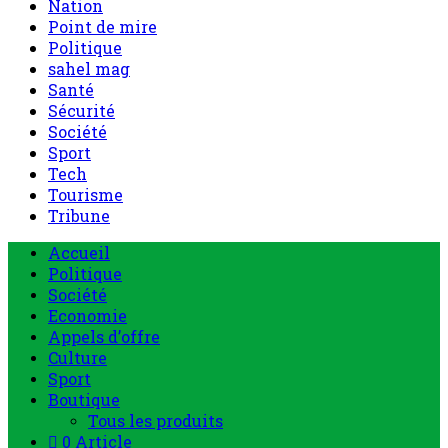
Nation
Point de mire
Politique
sahel mag
Santé
Sécurité
Société
Sport
Tech
Tourisme
Tribune
Accueil
Politique
Société
Economie
Appels d’offre
Culture
Sport
Boutique
Tous les produits
0 Article