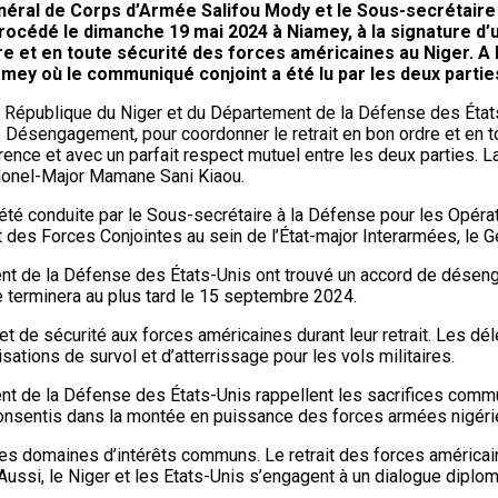
Général de Corps d’Armée Salifou Mody et le Sous-secrétair
nt procédé le dimanche 19 mai 2024 à Niamey, à la signatur
e et en toute sécurité des forces américaines au Niger. A l
ey où le communiqué conjoint a été lu par les deux parties
 République du Niger et du Département de la Défense des États
Désengagement, pour coordonner le retrait en bon ordre et en t
rence et avec un parfait respect mutuel entre les deux parties. 
Colonel-Major Mamane Sani Kiaou.
é conduite par le Sous-secrétaire à la Défense pour les Opérati
t des Forces Conjointes au sein de l’État-major Interarmées, le
nt de la Défense des États-Unis ont trouvé un accord de désenga
terminera au plus tard le 15 septembre 2024.
t de sécurité aux forces américaines durant leur retrait. Les dé
isations de survol et d’atterrissage pour les vols militaires.
nt de la Défense des États-Unis rappellent les sacrifices comm
s consentis dans la montée en puissance des forces armées nigér
es domaines d’intérêts communs. Le retrait des forces américaine
si, le Niger et les Etats-Unis s’engagent à un dialogue diplomati