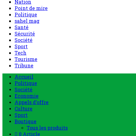
Nation
Point de mire
Politique
sahel mag
Santé
Sécurité
Société
Sport
Tech
Tourisme
Tribune
Accueil
Politique
Société
Economie
Appels d’offre
Culture
Sport
Boutique
Tous les produits
0 Article