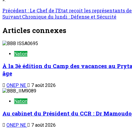
Précédent :
Le Chef de l’Etat reçoit les représentants d
Suivant:
Chronique du lundi : Défense et Sécurité
Articles connexes
Nation
À la 3è édition du Camp des vacances au Prytan
âge
ONEP NE
7 août 2026
Nation
Au cabinet du Président du CCR : Dr Mamoudou 
ONEP NE
7 août 2026