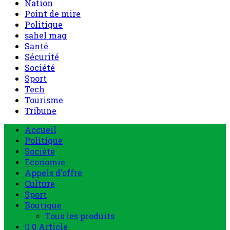
Nation
Point de mire
Politique
sahel mag
Santé
Sécurité
Société
Sport
Tech
Tourisme
Tribune
Accueil
Politique
Société
Economie
Appels d’offre
Culture
Sport
Boutique
Tous les produits
0 Article