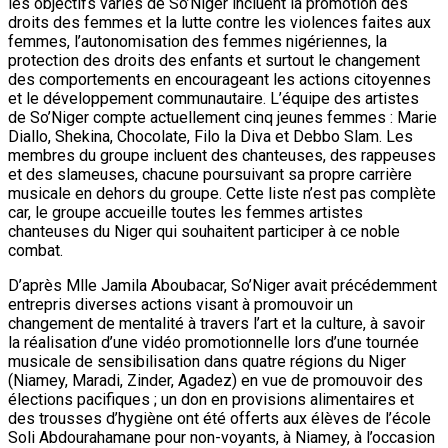
les objectifs variés de So’Niger incluent la promotion des
droits des femmes et la lutte contre les violences faites aux
femmes, l’autonomisation des femmes nigériennes, la
protection des droits des enfants et surtout le changement
des comportements en encourageant les actions citoyennes
et le développement communautaire. L’équipe des artistes
de So’Niger compte actuellement cinq jeunes femmes : Marie
Diallo, Shekina, Chocolate, Filo la Diva et Debbo Slam. Les
membres du groupe incluent des chanteuses, des rappeuses
et des slameuses, chacune poursuivant sa propre carrière
musicale en dehors du groupe. Cette liste n’est pas complète
car, le groupe accueille toutes les femmes artistes
chanteuses du Niger qui souhaitent participer à ce noble
combat.
D’après Mlle Jamila Aboubacar, So’Niger avait précédemment
entrepris diverses actions visant à promouvoir un
changement de mentalité à travers l’art et la culture, à savoir
la réalisation d’une vidéo promotionnelle lors d’une tournée
musicale de sensibilisation dans quatre régions du Niger
(Niamey, Maradi, Zinder, Agadez) en vue de promouvoir des
élections pacifiques ; un don en provisions alimentaires et
des trousses d’hygiène ont été offerts aux élèves de l’école
Soli Abdourahamane pour non-voyants, à Niamey, à l’occasion