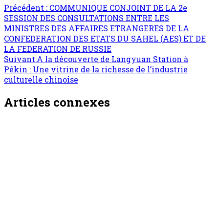
Précédent :
COMMUNIQUE CONJOINT DE LA 2e
SESSION DES CONSULTATIONS ENTRE LES
MINISTRES DES AFFAIRES ETRANGERES DE LA
CONFEDERATION DES ETATS DU SAHEL (AES) ET DE
LA FEDERATION DE RUSSIE
Suivant:
A la découverte de Langyuan Station à
Pékin : Une vitrine de la richesse de l’industrie
culturelle chinoise
Articles connexes
Sport
Football/Coach Almoubachar Habibou alias
Jackie : Construire une équipe performante
par la transmission des valeurs
ONEP NE
7 août 2026