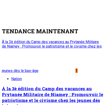
Etablissement Public à Caractère Industriel et Commercial
créé par Ordonnance N°89-26 du 8 décembre 1989
Place du Petit Marché | BP: 13 182 Niamey (R.
Niger)
20 73 34 86/87
onep@intnet.ne
Journaux et magazines
Le Sahel
Sahel Dimanche
Sahel Mag