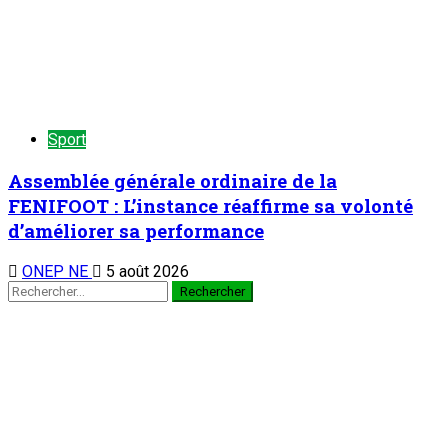
s’entretient avec le Haut Conseil des Nigériens à l’Extérieur
2
Nation
Au cabinet du Président du CCR : Dr
Mamoudou Harouna s’entretient avec le
Haut Conseil des Nigériens à l’Extérieur
7 août 2026
Zinder : La ministre de l’Éducation nationale visite le chantier
de construction du collège scientifique
3
Nation