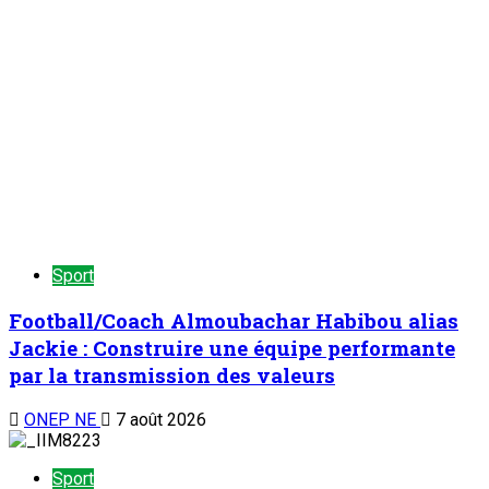
Sport
Courses hippiques : La FENISEQ réussit une
compétition marquée par des courses
spectaculaires
ONEP NE
6 août 2026
Sport
Assemblée générale ordinaire de la
FENIFOOT : L’instance réaffirme sa volonté
d’améliorer sa performance
ONEP NE
5 août 2026