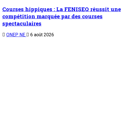
TENDANCE MAINTENANT
À la 3è édition du Camp des vacances au Prytanée Militaire
de Niamey : Promouvoir le patriotisme et le civisme chez les
jeunes dès le bas-âge
1
Nation
À la 3è édition du Camp des vacances au
Prytanée Militaire de Niamey : Promouvoir le
patriotisme et le civisme chez les jeunes dès
le bas-âge
7 août 2026
Au cabinet du Président du CCR : Dr Mamoudou Harouna