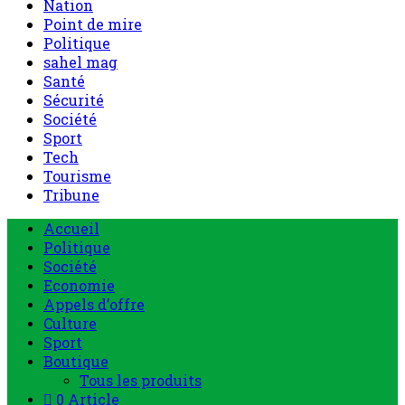
Nation
Point de mire
Politique
sahel mag
Santé
Sécurité
Société
Sport
Tech
Tourisme
Tribune
Accueil
Politique
Société
Economie
Appels d’offre
Culture
Sport
Boutique
Tous les produits
0 Article