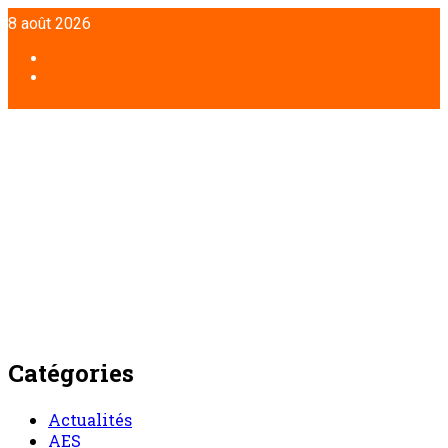
Aller
8 août 2026
au
contenu
Facebook
Twitter
Catégories
Actualités
AES