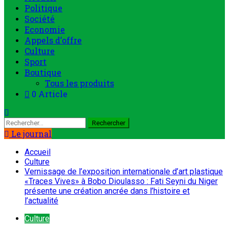
principal
Politique
Société
Economie
Appels d’offre
Culture
Sport
Boutique
Tous les produits
0 Article
Rechercher :
Le journal
Accueil
Culture
Vernissage de l’exposition internationale d’art plastique
«Traces Vives» à Bobo Dioulasso : Fati Seyni du Niger
présente une création ancrée dans l’histoire et
l’actualité
Culture