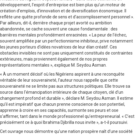
développement, l’esprit d’entreprise est bien plus qu’un moteur de
création d’emplois, d’innovation et de diversification économique. Il
reflète une quête profonde de sens et d’accomplissement personnel ».
Par ailleurs, dit-il, derrière chaque projet avorté ou ambition
abandonnée, se cache souvent une cause fondamentale : des
barrières mentales profondément enracinées. « La peur de l’échec,
souvent amplifiée par un perfectionnisme inhibiteur, prive notamment
les jeunes porteurs d’idées novatrices de leur élan créatif. Ces
obstacles invisibles ne sont pas uniquement constitués de contraintes
extérieures, mais proviennent également de nos propres
représentations mentales », explique M. Seydou Asman.
« À un moment décisif où les Nigériens aspirent à une reconquête
véritable de leur souveraineté, l’auteur nous rappelle que cette
souveraineté ne se limite pas aux structures politiques. Elle trouve sa
source dans l’émancipation intérieure de chaque citoyen, clé d’un
changement profond et durable », déclare M. Seydou Asman. Il estime
qu’il est impératif que chacun prenne conscience de son potentiel,
apprenne à croire en ses capacités, surmonte ses peurs et ose
s’affirmer, tant dans le monde professionnel qu’entrepreneurial. « C’est
précisément ce à quoi Ibrahima Djibrilla nous invite », a-t-il poursuivi.
Cet ouvrage nous démontre qu’une nation prospère naît d’une société