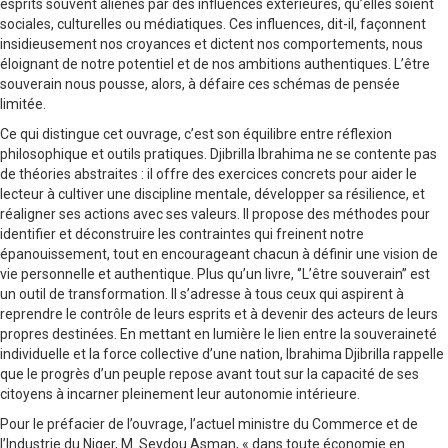
esprits souvent aliénés par des influences extérieures, qu’elles soient
sociales, culturelles ou médiatiques. Ces influences, dit-il, façonnent
insidieusement nos croyances et dictent nos comportements, nous
éloignant de notre potentiel et de nos ambitions authentiques. L’être
souverain nous pousse, alors, à défaire ces schémas de pensée
limitée.
Ce qui distingue cet ouvrage, c’est son équilibre entre réflexion
philosophique et outils pratiques. Djibrilla Ibrahima ne se contente pas
de théories abstraites : il offre des exercices concrets pour aider le
lecteur à cultiver une discipline mentale, développer sa résilience, et
réaligner ses actions avec ses valeurs. Il propose des méthodes pour
identifier et déconstruire les contraintes qui freinent notre
épanouissement, tout en encourageant chacun à définir une vision de
vie personnelle et authentique. Plus qu’un livre, ‘’L’être souverain’’ est
un outil de transformation. Il s’adresse à tous ceux qui aspirent à
reprendre le contrôle de leurs esprits et à devenir des acteurs de leurs
propres destinées. En mettant en lumière le lien entre la souveraineté
individuelle et la force collective d’une nation, Ibrahima Djibrilla rappelle
que le progrès d’un peuple repose avant tout sur la capacité de ses
citoyens à incarner pleinement leur autonomie intérieure.
Pour le préfacier de l’ouvrage, l’actuel ministre du Commerce et de
l’Industrie du Niger, M. Seydou Asman, « dans toute économie en