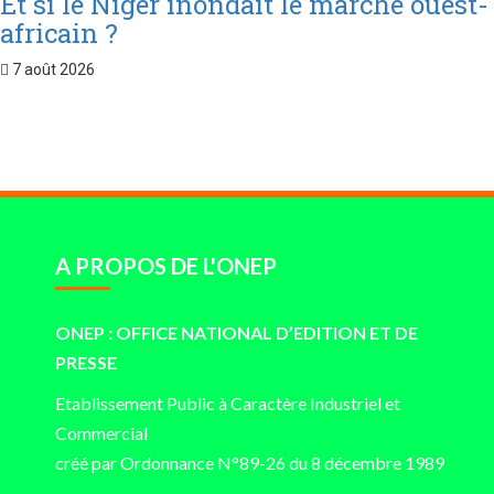
Et si le Niger inondait le marché ouest-
africain ?
7 août 2026
A PROPOS DE L'ONEP
ONEP : OFFICE NATIONAL D’EDITION ET DE
PRESSE
Etablissement Public à Caractère Industriel et
Commercial
créé par Ordonnance N°89-26 du 8 décembre 1989