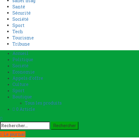
sahel mag
Santé
Sécurité
Société
Sport
Tech
Tourisme
Tribune
Accueil
Politique
Société
Economie
Appels d’offre
Culture
Sport
Boutique
Tous les produits
0 Article
Le journal