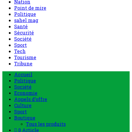
Nation
Point de mire
Politique
sahel mag
Santé
Sécurité
Société
Sport
Tech
Tourisme
Tribune
Accueil
Politique
Société
Economie
Appels d’offre
Culture
Sport
Boutique
Tous les produits
0 Article