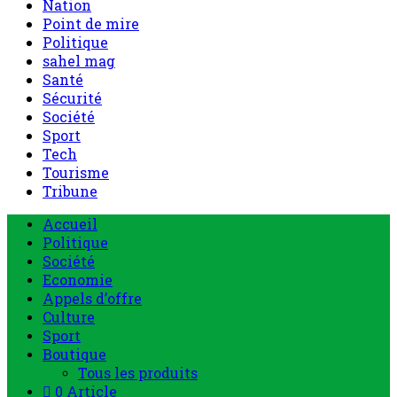
Nation
Point de mire
Politique
sahel mag
Santé
Sécurité
Société
Sport
Tech
Tourisme
Tribune
Accueil
Politique
Société
Economie
Appels d’offre
Culture
Sport
Boutique
Tous les produits
0 Article