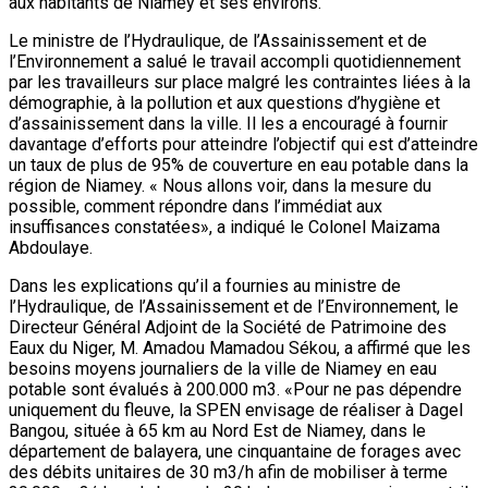
aux habitants de Niamey et ses environs.
Le ministre de l’Hydraulique, de l’Assainissement et de
l’Environnement a salué le travail accompli quotidiennement
par les travailleurs sur place malgré les contraintes liées à la
démographie, à la pollution et aux questions d’hygiène et
d’assainissement dans la ville. Il les a encouragé à fournir
davantage d’efforts pour atteindre l’objectif qui est d’atteindre
un taux de plus de 95% de couverture en eau potable dans la
région de Niamey. « Nous allons voir, dans la mesure du
possible, comment répondre dans l’immédiat aux
insuffisances constatées», a indiqué le Colonel Maizama
Abdoulaye.
Dans les explications qu’il a fournies au ministre de
l’Hydraulique, de l’Assainissement et de l’Environnement, le
Directeur Général Adjoint de la Société de Patrimoine des
Eaux du Niger, M. Amadou Mamadou Sékou, a affirmé que les
besoins moyens journaliers de la ville de Niamey en eau
potable sont évalués à 200.000 m3. «Pour ne pas dépendre
uniquement du fleuve, la SPEN envisage de réaliser à Dagel
Bangou, située à 65 km au Nord Est de Niamey, dans le
département de balayera, une cinquantaine de forages avec
des débits unitaires de 30 m3/h afin de mobiliser à terme