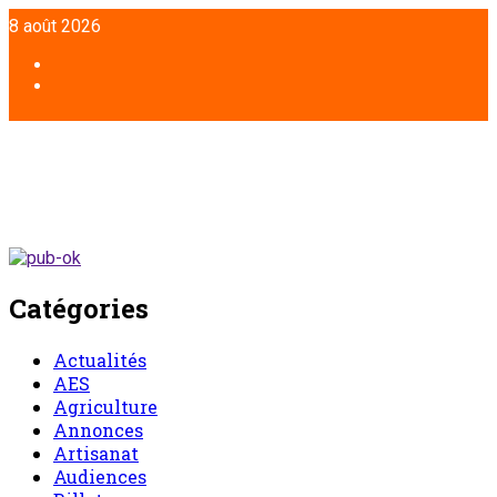
Aller
8 août 2026
au
contenu
Facebook
Twitter
Catégories
Actualités
AES
Agriculture
Annonces
Artisanat
Audiences