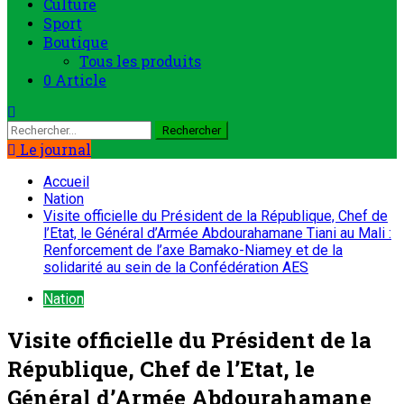
Culture
Sport
Boutique
Tous les produits
0 Article
Rechercher :
Le journal
Accueil
Nation
Visite officielle du Président de la République, Chef de
l’Etat, le Général d’Armée Abdourahamane Tiani au Mali :
Renforcement de l’axe Bamako-Niamey et de la
solidarité au sein de la Confédération AES
Nation
Visite officielle du Président de la
République, Chef de l’Etat, le
Général d’Armée Abdourahamane