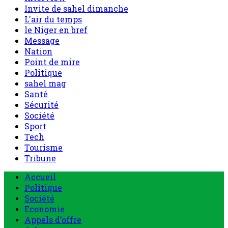
Invite de sahel dimanche
L'air du temps
le Niger en bref
Message
Nation
Point de mire
Politique
sahel mag
Santé
Sécurité
Société
Sport
Tech
Tourisme
Tribune
Menu
Accueil
principal
Politique
Société
Economie
Appels d’offre