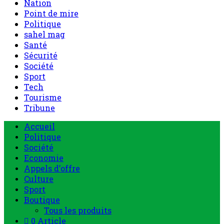
Nation
Point de mire
Politique
sahel mag
Santé
Sécurité
Société
Sport
Tech
Tourisme
Tribune
Accueil
Politique
Société
Economie
Appels d’offre
Culture
Sport
Boutique
Tous les produits
0 Article