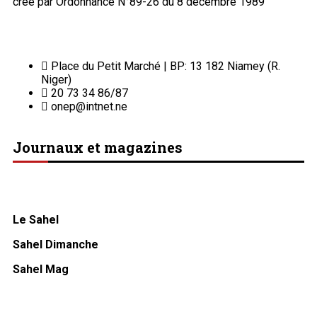
créé par Ordonnance N°89-26 du 8 décembre 1989
Place du Petit Marché | BP: 13 182 Niamey (R.
Niger)
20 73 34 86/87
onep@intnet.ne
Journaux et magazines
Le Sahel
Sahel Dimanche
Sahel Mag