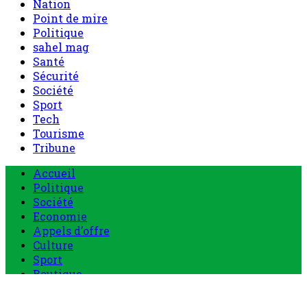
Nation
Point de mire
Politique
sahel mag
Santé
Sécurité
Société
Sport
Tech
Tourisme
Tribune
Accueil
Politique
Société
Economie
Appels d’offre
Culture
Sport
Boutique
Tous les produits
0 Article