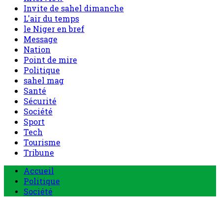
Nation
Point de mire
Politique
sahel mag
Santé
Sécurité
Société
Sport
Tech
Tourisme
Tribune
Accueil
Politique
Société
Economie
Appels d’offre
Culture
Sport
Boutique
Tous les produits
0 Article