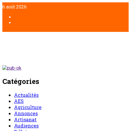
6 août 2026
Catégories
Actualités
AES
Agriculture
Annonces
Artisanat
Audiences
Billet
Chronique d’un entretien
Chronique du lundi
Commentaire
Communiqué