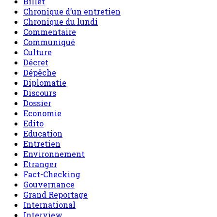
Culture
Décret
Dépêche
Diplomatie
Discours
Dossier
Economie
Edito
Education
Entretien
Environnement
Etranger
Fact-Checking
Gouvernance
Grand Reportage
International
Interview
Invite de sahel dimanche
L'air du temps
le Niger en bref
Message