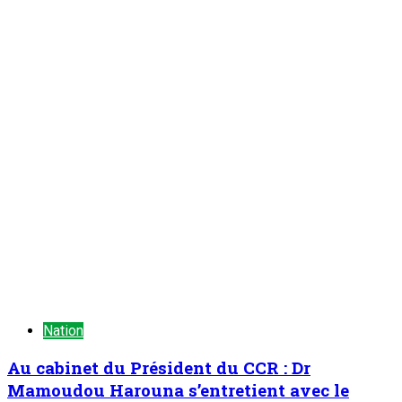
Nation
Au cabinet du Président du CCR : Dr
Mamoudou Harouna s’entretient avec le
Haut Conseil des Nigériens à l’Extérieur
ONEP NE
7 août 2026
Nation