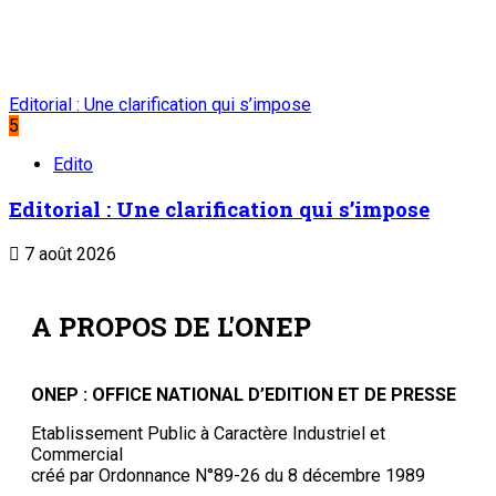
Place du Petit Marché | BP: 13 182 Niamey (R.
Niger)
20 73 34 86/87
onep@intnet.ne
Journaux et magazines
Le Sahel
Sahel Dimanche
Sahel Mag
Abonnement