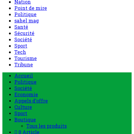
Nation
Point de mire
Politique
sahel mag
Santé
Sécurité
Société
Sport
Tech
Tourisme
Tribune
Accueil
Politique
Société
Economie
Appels d’offre
Culture
Sport
Boutique
Tous les produits
0 Article