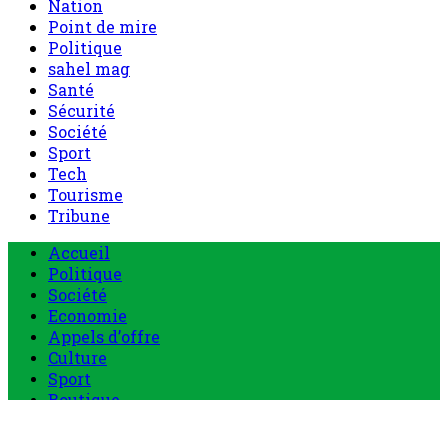
Nation
Point de mire
Politique
sahel mag
Santé
Sécurité
Société
Sport
Tech
Tourisme
Tribune
Accueil
Politique
Société
Economie
Appels d’offre
Culture
Sport
Boutique
Tous les produits
0 Article