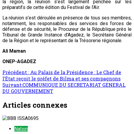
la région, la réunion s’est largement penchée sur les
préparatifs de cette édition du Festival de l’Aïr.
La réunion s’est déroulée en présence de tous ses membres,
notamment, les responsables des services des forces de
défense et de sécurité, le Procureur de la République près le
Tribunal de Grande Instance d’Agadez, le Secrétaire Général
de la Région et le représentant de la Trésorerie régionale.
Ali Maman
ONEP-AGADEZ
Navigation
Précédent :
Au Palais de la Présidence : Le Chef de
l’État reçoit le préfet de Bilma et ses compagnons
d’article
Suivant:
COMMUNIQUE DU SECRETARIAT GENERAL
DU GOUVERNEMENT
Articles connexes
Nation