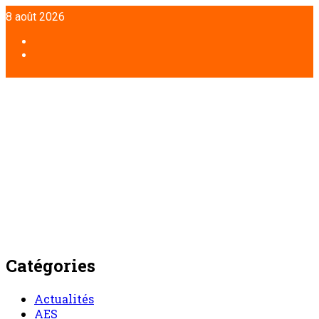
Aller
8 août 2026
au
contenu
Facebook
Twitter
Catégories
Actualités
AES