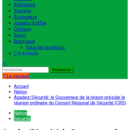
principal
Politique
Société
Economie
Appels d’offre
Culture
Sport
Boutique
Tous les produits
0 Article
Rechercher :
Le journal
Accueil
Nation
Agadez/Sécurité: le Gouverneur de la région préside la
réunion ordinaire du Conseil Régional de Sécurité (CRS)
Nation
Sécurité