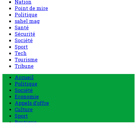
Nation
Point de mire
Politique
sahel mag
Santé
Sécurité
Société
Sport
Tech
Tourisme
Tribune
Menu
Accueil
principal
Politique
Société
Economie
Appels d’offre
Culture
Sport
Boutique
Tous les produits
0 Article