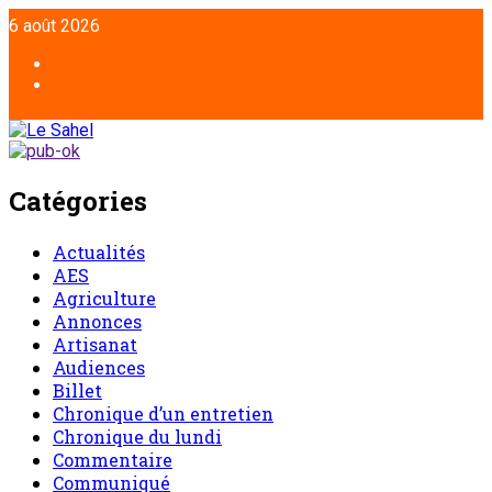
Aller
6 août 2026
au
contenu
Facebook
Twitter
Catégories
Actualités
AES
Agriculture
Annonces
Artisanat
Audiences
Billet
Chronique d’un entretien
Chronique du lundi
Commentaire
Communiqué