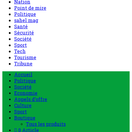
Nation
Point de mire
Politique
sahel mag
Santé
Sécurité
Société
Sport
Tech
Tourisme
Tribune
Accueil
Politique
Société
Economie
Appels d’offre
Culture
Sport
Boutique
Tous les produits
0 Article