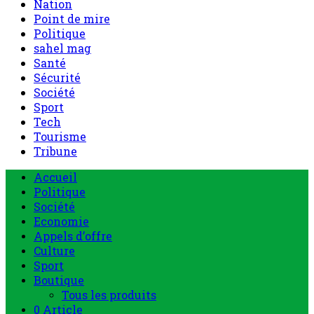
Nation
Point de mire
Politique
sahel mag
Santé
Sécurité
Société
Sport
Tech
Tourisme
Tribune
Menu
Accueil
principal
Politique
Société
Economie
Appels d’offre
Culture
Sport
Boutique
Tous les produits
0 Article