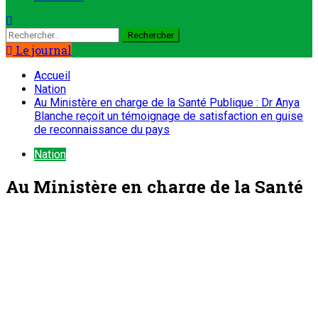
Rechercher :
Le journal
Accueil
Nation
Au Ministère en charge de la Santé Publique : Dr Anya
Blanche reçoit un témoignage de satisfaction en guise
de reconnaissance du pays
Nation
Au Ministère en charge de la Santé
Publique : Dr Anya Blanche reçoit
un témoignage de satisfaction en
guise de reconnaissance du pays
ONEP NIGER
21 février 2024