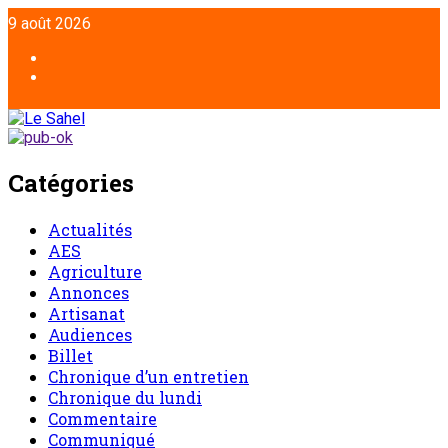
Aller
9 août 2026
au
contenu
Facebook
Twitter
Catégories
Actualités
AES
Agriculture
Annonces
Artisanat
Audiences
Billet
Chronique d’un entretien
Chronique du lundi
Commentaire
Communiqué