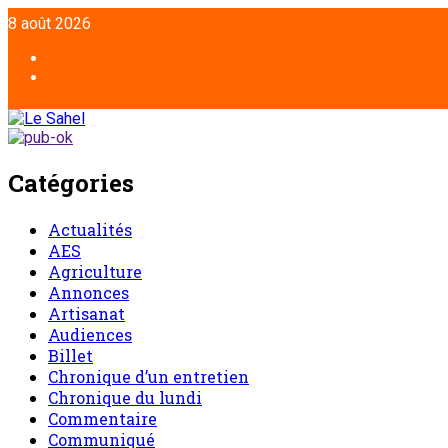
Aller
8 août 2026
au
contenu
Facebook
Twitter
Catégories
Actualités
AES
Agriculture
Annonces
Artisanat
Audiences
Billet
Chronique d’un entretien
Chronique du lundi
Commentaire
Communiqué