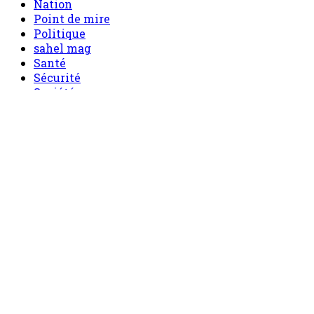
Nation
Point de mire
Politique
sahel mag
Santé
Sécurité
Société
Sport
Tech
Tourisme
Tribune
Menu
Accueil
principal
Politique
Société
Economie
Appels d’offre
Culture
Sport
Boutique
Tous les produits
0 Article