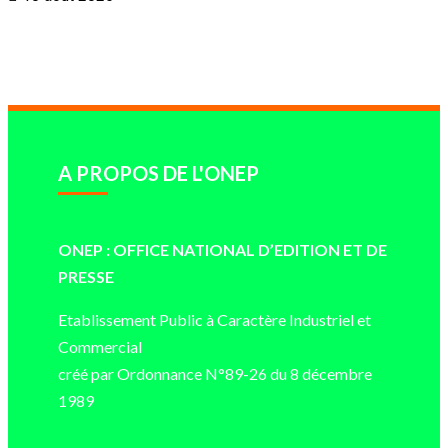
A PROPOS DE L'ONEP
ONEP : OFFICE NATIONAL D’EDITION ET DE
PRESSE
Etablissement Public à Caractère Industriel et
Commercial
créé par Ordonnance N°89-26 du 8 décembre
1989