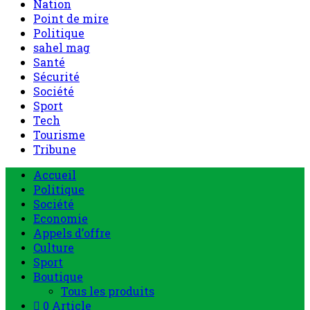
Nation
Point de mire
Politique
sahel mag
Santé
Sécurité
Société
Sport
Tech
Tourisme
Tribune
Accueil
Politique
Société
Economie
Appels d’offre
Culture
Sport
Boutique
Tous les produits
0 Article