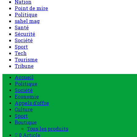
Nation
Point de mire
Politique
sahel mag
Santé
Sécurité
Société
Sport
Tech
Tourisme
Tribune
Accueil
Politique
Société
Economie
Appels d’offre
Culture
Sport
Boutique
Tous les produits
0 Article