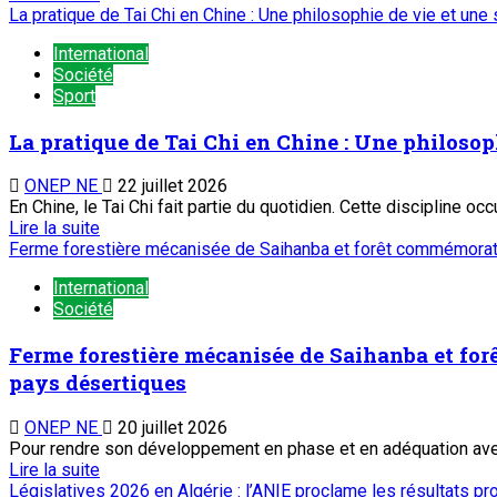
La pratique de Tai Chi en Chine : Une philosophie de vie et u
International
Société
Sport
La pratique de Tai Chi en Chine : Une philoso
ONEP NE
22 juillet 2026
En Chine, le Tai Chi fait partie du quotidien. Cette discipline occ
Lire la suite
Ferme forestière mécanisée de Saihanba et forêt commémorativ
International
Société
Ferme forestière mécanisée de Saihanba et for
pays désertiques
ONEP NE
20 juillet 2026
Pour rendre son développement en phase et en adéquation avec l
Lire la suite
Législatives 2026 en Algérie : l’ANIE proclame les résultats pr