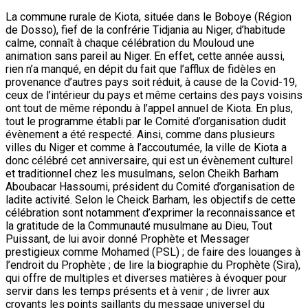
La commune rurale de Kiota, située dans le Boboye (Région
de Dosso), fief de la confrérie Tidjania au Niger, d’habitude
calme, connaît à chaque célébration du Mouloud une
animation sans pareil au Niger. En effet, cette année aussi,
rien n’a manqué, en dépit du fait que l’afflux de fidèles en
provenance d’autres pays soit réduit, à cause de la Covid-19,
ceux de l’intérieur du pays et même certains des pays voisins
ont tout de même répondu à l’appel annuel de Kiota. En plus,
tout le programme établi par le Comité d’organisation dudit
évènement a été respecté. Ainsi, comme dans plusieurs
villes du Niger et comme à l’accoutumée, la ville de Kiota a
donc célébré cet anniversaire, qui est un évènement culturel
et traditionnel chez les musulmans, selon Cheikh Barham
Aboubacar Hassoumi, président du Comité d’organisation de
ladite activité. Selon le Cheick Barham, les objectifs de cette
célébration sont notamment d’exprimer la reconnaissance et
la gratitude de la Communauté musulmane au Dieu, Tout
Puissant, de lui avoir donné Prophète et Messager
prestigieux comme Mohamed (PSL) ; de faire des louanges à
l’endroit du Prophète ; de lire la biographie du Prophète (Sira),
qui offre de multiples et diverses matières à évoquer pour
servir dans les temps présents et à venir ; de livrer aux
croyants les points saillants du message universel du