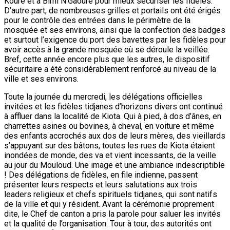
Kouré et à Birni N’Gaouré pour mieux sécuriser les fidèles.
D’autre part, de nombreuses grilles et portails ont été érigés
pour le contrôle des entrées dans le périmètre de la
mosquée et ses environs, ainsi que la confection des badges
et surtout l’exigence du port des bavettes par les fidèles pour
avoir accès à la grande mosquée où se déroule la veillée.
Bref, cette année encore plus que les autres, le dispositif
sécuritaire a été considérablement renforcé au niveau de la
ville et ses environs.
Toute la journée du mercredi, les délégations officielles
invitées et les fidèles tidjanes d’horizons divers ont continué
à affluer dans la localité de Kiota. Qui à pied, à dos d’ânes, en
charrettes asines ou bovines, à cheval, en voiture et même
des enfants accrochés aux dos de leurs mères, des vieillards
s’appuyant sur des bâtons, toutes les rues de Kiota étaient
inondées de monde, des va et vient incessants, de la veille
au jour du Mouloud. Une image et une ambiance indescriptible
! Des délégations de fidèles, en file indienne, passent
présenter leurs respects et leurs salutations aux trois
leaders religieux et chefs spirituels tidjanes, qui sont natifs
de la ville et qui y résident. Avant la cérémonie proprement
dite, le Chef de canton a pris la parole pour saluer les invités
et la qualité de l’organisation. Tour à tour, des autorités ont