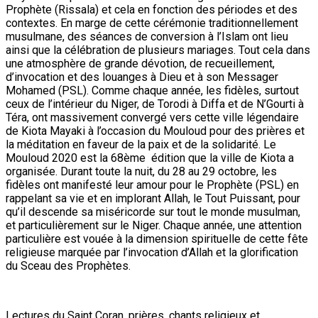
Prophète (Rissala) et cela en fonction des périodes et des
contextes. En marge de cette cérémonie traditionnellement
musulmane, des séances de conversion à l’Islam ont lieu
ainsi que la célébration de plusieurs mariages. Tout cela dans
une atmosphère de grande dévotion, de recueillement,
d’invocation et des louanges à Dieu et à son Messager
Mohamed (PSL). Comme chaque année, les fidèles, surtout
ceux de l’intérieur du Niger, de Torodi à Diffa et de N’Gourti à
Téra, ont massivement convergé vers cette ville légendaire
de Kiota Mayaki à l’occasion du Mouloud pour des prières et
la méditation en faveur de la paix et de la solidarité. Le
Mouloud 2020 est la 68ème édition que la ville de Kiota a
organisée. Durant toute la nuit, du 28 au 29 octobre, les
fidèles ont manifesté leur amour pour le Prophète (PSL) en
rappelant sa vie et en implorant Allah, le Tout Puissant, pour
qu’il descende sa miséricorde sur tout le monde musulman,
et particulièrement sur le Niger. Chaque année, une attention
particulière est vouée à la dimension spirituelle de cette fête
religieuse marquée par l’invocation d’Allah et la glorification
du Sceau des Prophètes.
Lectures du Saint Coran, prières, chants religieux et