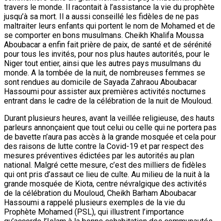
travers le monde. Il racontait à l’assistance la vie du prophète
jusqu’à sa mort. Il a aussi conseillé les fidèles de ne pas
maltraiter leurs enfants qui portent le nom de Mohamed et de
se comporter en bons musulmans. Cheikh Khalifa Moussa
Aboubacar a enfin fait prière de paix, de santé et de sérénité
pour tous les invités, pour nos plus hautes autorités, pour le
Niger tout entier, ainsi que les autres pays musulmans du
monde. A la tombée de la nuit, de nombreuses femmes se
sont rendues au domicile de Sayada Zahraou Aboubacar
Hassoumi pour assister aux premières activités nocturnes
entrant dans le cadre de la célébration de la nuit de Mouloud.
Durant plusieurs heures, avant la veillée religieuse, des hauts
parleurs annonçaient que tout celui ou celle qui ne portera pas
de bavette n’aura pas accès à la grande mosquée et cela pour
des raisons de lutte contre la Covid-19 et par respect des
mesures préventives édictées par les autorités au plan
national. Malgré cette mesure, c’est des milliers de fidèles
qui ont pris d’assaut ce lieu de culte. Au milieu de la nuit à la
grande mosquée de Kiota, centre névralgique des activités
de la célébration du Mouloud, Cheikh Barham Aboubacar
Hassoumi a rappelé plusieurs exemples de la vie du
Prophète Mohamed (PSL), qui illustrent l’importance