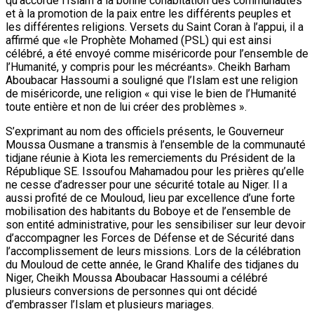
qu’accorde l’Islam à la bonne cohabitation des communautés
et à la promotion de la paix entre les différents peuples et
les différentes religions. Versets du Saint Coran à l’appui, il a
affirmé que «le Prophète Mohamed (PSL) qui est ainsi
célébré, a été envoyé comme miséricorde pour l’ensemble de
l’Humanité, y compris pour les mécréants». Cheikh Barham
Aboubacar Hassoumi a souligné que l’Islam est une religion
de miséricorde, une religion « qui vise le bien de l’Humanité
toute entière et non de lui créer des problèmes ».
S’exprimant au nom des officiels présents, le Gouverneur
Moussa Ousmane a transmis à l’ensemble de la communauté
tidjane réunie à Kiota les remerciements du Président de la
République SE. Issoufou Mahamadou pour les prières qu’elle
ne cesse d’adresser pour une sécurité totale au Niger. Il a
aussi profité de ce Mouloud, lieu par excellence d’une forte
mobilisation des habitants du Boboye et de l’ensemble de
son entité administrative, pour les sensibiliser sur leur devoir
d’accompagner les Forces de Défense et de Sécurité dans
l’accomplissement de leurs missions. Lors de la célébration
du Mouloud de cette année, le Grand Khalife des tidjanes du
Niger, Cheikh Moussa Aboubacar Hassoumi a célébré
plusieurs conversions de personnes qui ont décidé
d’embrasser l’Islam et plusieurs mariages.