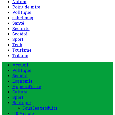
Nation
Point de mire
Politique
sahel mag
Santé
Sécurité
Société
Sport
Tech
Tourisme
Tribune
Accueil
Politique
Société
Economie
Appels d’offre
Culture
Sport
Boutique
Tous les produits
0 Article