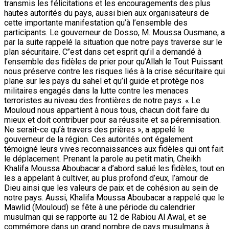
transmis les félicitations et les encouragements des plus
hautes autorités du pays, aussi bien aux organisateurs de
cette importante manifestation qu’à l’ensemble des
participants. Le gouverneur de Dosso, M. Moussa Ousmane, a
par la suite rappelé la situation que notre pays traverse sur le
plan sécuritaire. C’’est dans cet esprit qu’il a demandé à
l’ensemble des fidèles de prier pour qu’Allah le Tout Puissant
nous préserve contre les risques liés à la crise sécuritaire qui
plane sur les pays du sahel et qu’il guide et protège nos
militaires engagés dans la lutte contre les menaces
terroristes au niveau des frontières de notre pays. « Le
Mouloud nous appartient à nous tous, chacun doit faire du
mieux et doit contribuer pour sa réussite et sa pérennisation.
Ne serait-ce qu’à travers des prières », a appelé le
gouverneur de la région. Ces autorités ont également
témoigné leurs vives reconnaissances aux fidèles qui ont fait
le déplacement. Prenant la parole au petit matin, Cheikh
Khalifa Moussa Aboubacar a d’abord salué les fidèles, tout en
les a appelant à cultiver, au plus profond d’eux, l’amour de
Dieu ainsi que les valeurs de paix et de cohésion au sein de
notre pays. Aussi, Khalifa Moussa Aboubacar a rappelé que le
Mawlid (Mouloud) se fête à une période du calendrier
musulman qui se rapporte au 12 de Rabiou Al Awal, et se
commémore dans un grand nombre de pays musulmans à