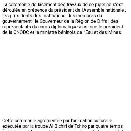
La cérémonie de lacement des travaux de ce pipeline s’est
déroulée en présence du président de l’Assemble nationale ;
les présidents des Institutions ; les membres du
gouvernement ; le Gouverneur de la Région de Diffa ; des
représentants du corps diplomatique ainsi que le président
de la CNODC et le ministre béninois de l’Eau et des Mines.
Cette cérémonie agrémentée par l’animation culturelle
exécutée par la troupe Al Bichiri de Tchiro par quatre temps
forts à savoir la pose de la première pierre ; le lancement des
travaux de terrassement ; la présentation des affiches
illustrant l’ensemble de la chaine du Projet et, enfin le
lancement de la construction du pipe export.
Peu après la pose de la première pierre de construction du
pipeline international Niger-Benin, le Président de la
République a précisé que cette 2ème phase de l’exploitation
du champ pétrolier est un moment historique pour le Niger en
ce sens qu’elle constitue le projet le plus grand dans l’histoire
de notre pays depuis l’indépendance. «Cette phase du champ
pétrolier connaitra un investissement de près de 4 milliards
de dollars américains entre 2019 et 2021. Si on tient compte
des investissements programmés jusqu’en 2031, ce sont au
total 7 milliards de dollars qui seront investis.