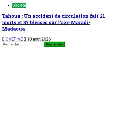
Zinder : La présidente du comité de gestion
du FSSP appelle à renforcer le dispositif de
gestion des collectes de solidarité dans la
région
10 août 2026
Enseignement supérieur : Swiss-Umef University of Niger se
dote d’un nouveau campus
3
Nation
Enseignement supérieur : Swiss-Umef
University of Niger se dote d’un nouveau
campus
10 août 2026
Réception et remise de moyens roulants au profit des 3
meilleurs AD de l’année 2025 : La reconnaissance d’une