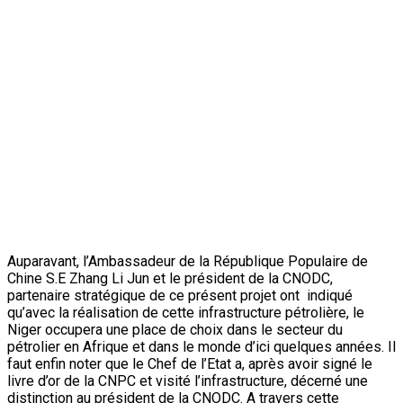
reçoit M. Kenneth Thompson, Envoyé spécial du
gouvernement d’Irlande
Suivant:
Le Niger au FESCAUO : Le Secrétaire Général
du Club UNESCO M. Illa Sani se rejouit de la
participation du Niger
Articles connexes
Société
Suivi de la campagne agricole 2026 dans la
région de Maradi : Le ministre de
l’Agriculture et de l’Elevage satisfait de sa
visite à Aguié
ONEP NE
10 août 2026
Société