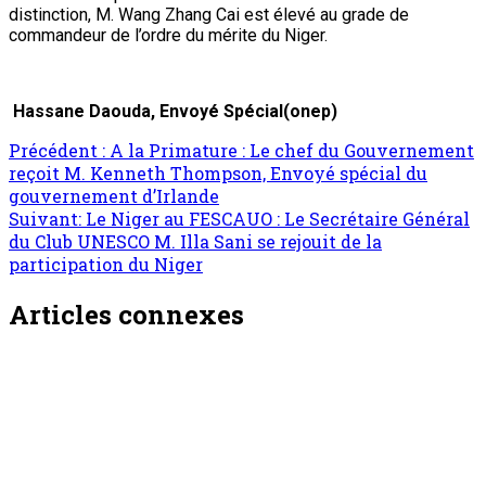
Rencontre communautaire sur les conflits
entre usagers des ressources partagées dans
les zones agropastorales : Ecouter,
comprendre et proposer des solutions
concrètes pour une paix durable
ONEP NE
10 août 2026
Société
Tahoua : Un accident de circulation fait 21
morts et 37 blessés sur l’axe Maradi-
Madaoua
ONEP NE
10 août 2026