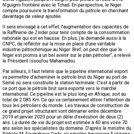
Sèmé où sera construite la station terminale. C’est à partir de
ce port que le pétrole brut sera exporté vers le marché
international. Ce pipeline est le plus long en Afrique, soit au
total de 2.085 Km. Ce qui va certainement attirer l’attention de
tous les pétroliers du monde. Les travaux de construction de
ce grand projet structurant vont démarrer entre décembre
2019 et janvier 2020 pour un délai d’exécution de deux (2)
ans. La durée de vie du projet est estimée à 40 ans voire 70
ans selon les spécialistes du domaine. D’après le ministre du
Pétrole M. Foumakoye Gado, ce pipeline traversera 5 régions
au Niger à savoir Diffa, Zinder, Maradi, Tahoua et Dosso.
Il sera construit selon les normes internationales, avec les
caractéristiques ci-après : une capacité de transport de 4,5
millions de tonnes par an, soit 35 millions de barils, capacité
extensible par ajout de pompes supplémentaires ; un
diamètre de 508 mm ou 20 pouces ; huit (08) stations de
pompage y seront construites dont six (06) au Niger et deux
(2) au Bénin; une Station Terminale sera construite au port de
Sèmè au Bénin. Le pétrole brut y sera stocké avant son envoi
au terminal par un pipeline maritime long de 15,4 km vers la
bouée de chargement des tankers ; la station sera équipée
d’un débit mètre pour le comptage du brut chargé ; trente-cinq
(35) salles de vannes réparties entre les six stations au Niger