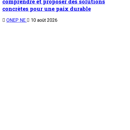
1
Chronique d’un entretien
Chronique d’un entretien : Le Général Tiani a
parlé…(6)
10 août 2026
Zinder : La présidente du comité de gestion du FSSP appelle
à renforcer le dispositif de gestion des collectes de
solidarité dans la région
2
Nation