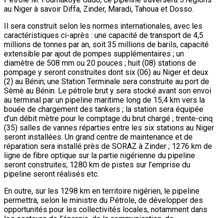
seront installées. Un grand centre de maintenance et de
réparation sera installé près de SORAZ à Zinder ; 1276 km de
ligne de fibre optique sur la partie nigérienne du pipeline
seront construites; 1280 km de pistes sur l’emprise du
pipeline seront réalisés etc.
En outre, sur les 1298 km en territoire nigérien, le pipeline
permettra, selon le ministre du Pétrole, de développer des
opportunités pour les collectivités locales, notamment dans
les secteurs de l’énergie, de la communication, de
l’hydraulique et de l’éducation. M. Foumakoye Gado devait par
la suite relever que la bonne gouvernance, notamment la
transparence, dans l’exploitation de ces ressources, sera de
rigueur. «Si d’autres pays ont pu financer leur développement
industriel à partir des excédents dégagés par leur agriculture,
le Niger, à l’inverse, pourra financer son développement
économique et social à partir des excédents dégagés par
l’industrie minière et pétrolière. Source de malédiction
ailleurs, compte tenu des guerres qu’ils suscitent, je veillerai
à ce que les revenus qu’on en tire, parce que bien
redistribués, contribuent à l’épanouissement des Nigériens
notamment à travers l’accès à l’école, à la santé et à l’eau», a
assuré le ministre M. Foumakoye Gado.