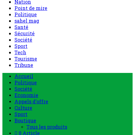
Nation
Point de mire
Politique
sahel mag
Santé
Sécurité
Société
Sport
Tech
Tourisme
Tribune
Accueil
Politique
Société
Economie
Appels d’offre
Culture
Sport
Boutique
Tous les produits
0 Article