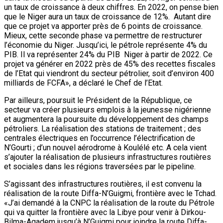
centrales électriques en l’occurrence l’électrification de
N’Gourti ; d’un nouvel aérodrome à Koulélé etc. A cela vient
s’ajouter la réalisation de plusieurs infrastructures routières
et sociales dans les régions traversées par le pipeline.
S’agissant des infrastructures routières, il est convenu la
réalisation de la route Diffa-N’Guigmi, frontière avec le Tchad.
«J’ai demandé à la CNPC la réalisation de la route du Pétrole
qui va quitter la frontière avec la Libye pour venir à Dirkou-
Bilma-Agadem jusqu’à N’Guigmi pour joindre la route Diffa-
N’guigmi frontière avec le Tchad. En perspective, le Niger
compte poursuivre la transformation du pétrole en cherchant
davantage de valeur ajoutée.
Il sera envisagé à cet effet, l’augmentation des capacités de
la Raffinerie de Zinder pour tenir compte de la consommation
nationale qui est en hausse. En plus, j’ai demandé aussi à la
CNPC, de réfléchir sur la mise en place d’une véritable
industrie pétrochimique au Niger. Bref, on peut dire que le
Niger est promis à un bel avenir sur le plan pétrolier’’, a relevé
le Président Issoufou Mahamadou.
Par ailleurs, il faut retenir que le pipeline international export
va permettre d’acheminer le pétrole brut du Niger au port de