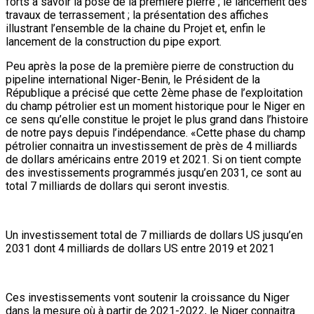
Un investissement total de 7 milliards de dollars US jusqu’en
2031 dont 4 milliards de dollars US entre 2019 et 2021
Ces investissements vont soutenir la croissance du Niger
dans la mesure où à partir de 2021-2022, le Niger connaitra
un taux de croissance à deux chiffres. En 2022, on pense bien
que le Niger aura un taux de croissance de 12%. Autant dire
que ce projet va apporter près de 6 points de croissance.
Mieux, cette seconde phase va permettre de restructurer
l’économie du Niger. Jusqu’ici, le pétrole représente 4% du
PIB. Il va représenter 24% du PIB Niger à partir de 2022. Ce
projet va générer en 2022 près de 45% des recettes fiscales
de l’Etat qui viendront du secteur pétrolier, soit d’environ 400
milliards de FCFA», a déclaré le Chef de l’Etat.
Par ailleurs, poursuit le Président de la République, ce
secteur va créer plusieurs emplois à la jeunesse nigérienne
et augmentera la poursuite du développement des champs
pétroliers. La réalisation des stations de traitement ; des