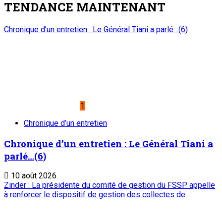
onep@intnet.ne
Journaux et magazines
Le Sahel
Sahel Dimanche
Sahel Mag
Abonnement
Service commercial : 20 73 22 43