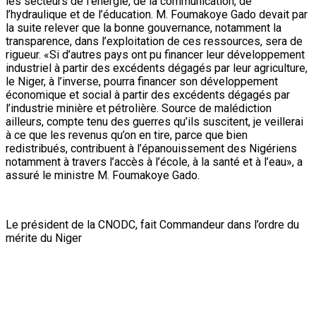
Le président de la CNODC, fait Commandeur dans l’ordre du
mérite du Niger
Auparavant, l’Ambassadeur de la République Populaire de
Chine S.E Zhang Li Jun et le président de la CNODC,
partenaire stratégique de ce présent projet ont indiqué
qu’avec la réalisation de cette infrastructure pétrolière, le
Niger occupera une place de choix dans le secteur du
pétrolier en Afrique et dans le monde d’ici quelques années. Il
faut enfin noter que le Chef de l’Etat a, après avoir signé le
livre d’or de la CNPC et visité l’infrastructure, décerné une
distinction au président de la CNODC. A travers cette
distinction, M. Wang Zhang Cai est élevé au grade de
commandeur de l’ordre du mérite du Niger.
Hassane Daouda, Envoyé Spécial(onep)
Précédent :
A la Primature : Le chef du Gouvernement