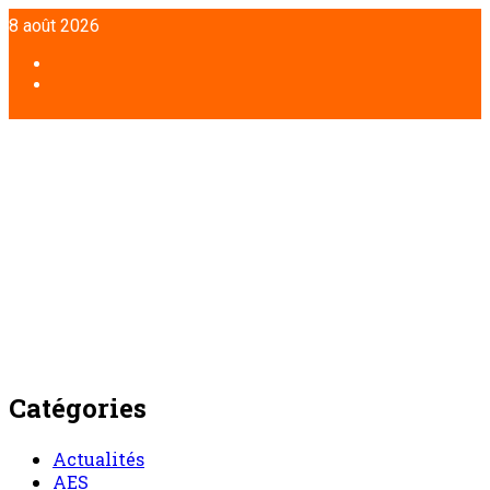
Aller
8 août 2026
au
contenu
Facebook
Twitter
Catégories
Actualités
AES