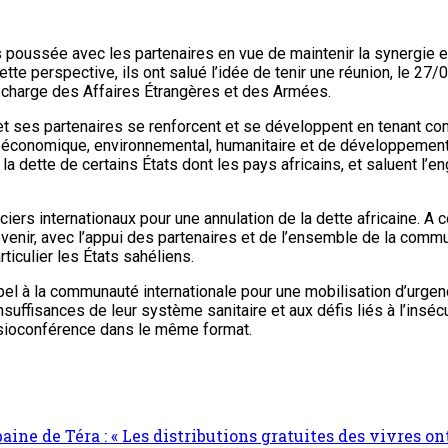
us poussée avec les partenaires en vue de maintenir la synergie
ette perspective, ils ont salué l’idée de tenir une réunion, le 27
 charge des Affaires Étrangères et des Armées.
 et ses partenaires se renforcent et se développent en tenant com
io-économique, environnemental, humanitaire et de développement 
ur la dette de certains États dont les pays africains, et saluen
ers internationaux pour une annulation de la dette africaine. A ce
venir, avec l’appui des partenaires et de l’ensemble de la comm
ticulier les États sahéliens.
ppel à la communauté internationale pour une mobilisation d’urge
insuffisances de leur système sanitaire et aux défis liés à l’insécu
isioconférence dans le même format.
 de Téra : « Les distributions gratuites des vivres ont