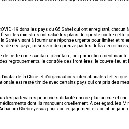
 COVID-19 dans les pays du G5 Sahel qui ont enregistré, chacun à
 fléau, les ministres ont salué les plans de riposte contre cett
a Santé visant à fournir une réponse urgente pour limiter et ral
es de ces pays, mises à rude épreuve par les défis sécuritaires
e cette crise sanitaire planétaire, ont particulièrement insisté
des regroupements, le contrôle des frontières, le couvre-feu et 
l’instar de la Chine et d’organisations internationales telles que 
nationale est resté timide avec certains pays qui ont pris des me
us les partenaires pour une solidarité encore plus accrue et une
médicaments dont ils manquent cruellement. A cet égard, les Minis
os Adhanom Ghebreyesus pour son engagement et son abnégation d