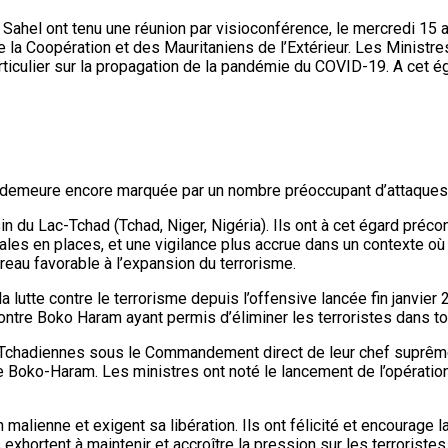
 Sahel ont tenu une réunion par visioconférence, le mercredi 15
la Coopération et des Mauritaniens de l’Extérieur. Les Ministres 
particulier sur la propagation de la pandémie du COVID-19. A cet é
ui demeure encore marquée par un nombre préoccupant d’attaques 
ssin du Lac-Tchad (Tchad, Niger, Nigéria). Ils ont à cet égard pré
nales en places, et une vigilance plus accrue dans un contexte o
rreau favorable à l’expansion du terrorisme.
lutte contre le terrorisme depuis l’offensive lancée fin janvier 2
ntre Boko Haram ayant permis d’éliminer les terroristes dans to
s Tchadiennes sous le Commandement direct de leur chef suprême
de Boko-Haram. Les ministres ont noté le lancement de l’opératio
alienne et exigent sa libération. Ils ont félicité et encourage 
 exhortent à maintenir et accroître la pression sur les terroristes