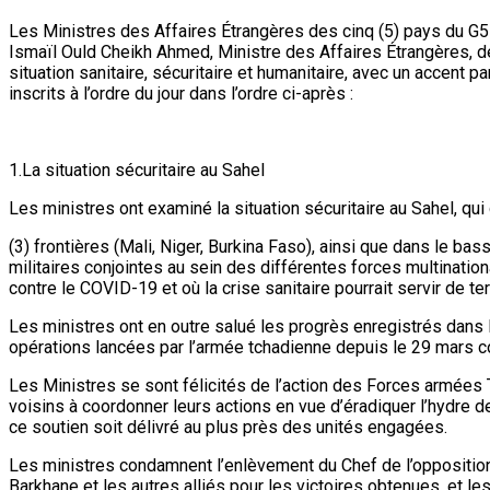
Les Ministres des Affaires Étrangères des cinq (5) pays du G5
Ismaïl Ould Cheikh Ahmed, Ministre des Affaires Étrangères, de 
situation sanitaire, sécuritaire et humanitaire, avec un accent 
inscrits à l’ordre du jour dans l’ordre ci-après :
1.La situation sécuritaire au Sahel
Les ministres ont examiné la situation sécuritaire au Sahel, q
(3) frontières (Mali, Niger, Burkina Faso), ainsi que dans le ba
militaires conjointes au sein des différentes forces multinatio
contre le COVID-19 et où la crise sanitaire pourrait servir de te
Les ministres ont en outre salué les progrès enregistrés dans la 
opérations lancées par l’armée tchadienne depuis le 29 mars co
Les Ministres se sont félicités de l’action des Forces armée
voisins à coordonner leurs actions en vue d’éradiquer l’hydre 
ce soutien soit délivré au plus près des unités engagées.
Les ministres condamnent l’enlèvement du Chef de l’opposition m
Barkhane et les autres alliés pour les victoires obtenues, et les