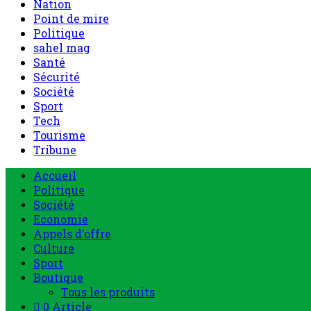
Nation
Point de mire
Politique
sahel mag
Santé
Sécurité
Société
Sport
Tech
Tourisme
Tribune
Accueil
Politique
Société
Economie
Appels d’offre
Culture
Sport
Boutique
Tous les produits
0 Article