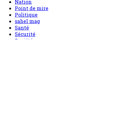
Nation
Point de mire
Politique
sahel mag
Santé
Sécurité
Société
Sport
Tech
Tourisme
Tribune
Menu
Accueil
principal
Politique
Société
Economie
Appels d’offre
Culture
Sport
Boutique
Tous les produits
0 Article