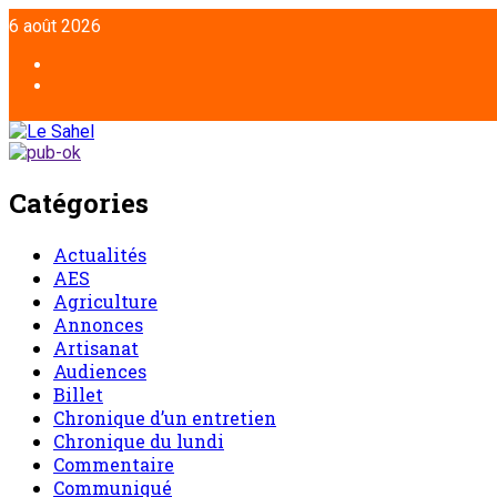
Aller
6 août 2026
au
contenu
Facebook
Twitter
Catégories
Actualités
AES
Agriculture
Annonces
Artisanat
Audiences
Billet
Chronique d’un entretien
Chronique du lundi
Commentaire
Communiqué