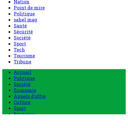
Nation
Point de mire
Politique
sahel mag
Santé
Sécurité
Société
Sport
Tech
Tourisme
Tribune
Menu
Accueil
principal
Politique
Société
Economie
Appels d’offre
Culture
Sport
Boutique
Tous les produits
0 Article