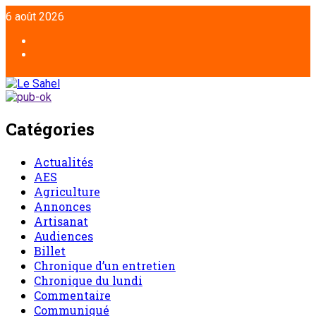
Aller
6 août 2026
au
contenu
Facebook
Twitter
Catégories
Actualités
AES
Agriculture
Annonces
Artisanat
Audiences
Billet
Chronique d’un entretien
Chronique du lundi
Commentaire
Communiqué