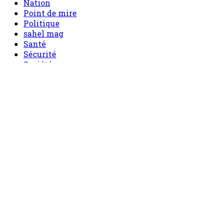
Nation
Point de mire
Politique
sahel mag
Santé
Sécurité
Société
Sport
Tech
Tourisme
Tribune
Menu
Accueil
principal
Politique
Société
Economie
Appels d’offre
Culture
Sport
Boutique
Tous les produits
0 Article