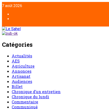
Aller
7 août 2026
au
contenu
Facebook
Twitter
Catégories
Actualités
AES
Agriculture
Annonces
Artisanat
Audiences
Billet
Chronique d’un entretien
Chronique du lundi
Commentaire
Communiqué