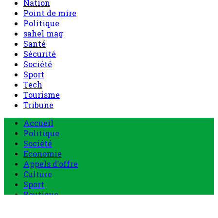
Nation
Point de mire
Politique
sahel mag
Santé
Sécurité
Société
Sport
Tech
Tourisme
Tribune
Menu
Accueil
principal
Politique
Société
Economie
Appels d’offre
Culture
Sport
Boutique
Tous les produits
0 Article