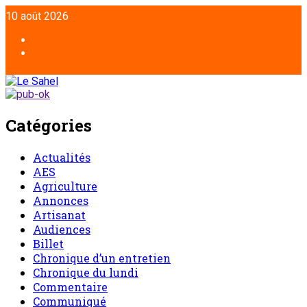
Aller
10 août 2026
au
contenu
Facebook
Twitter
Catégories
Actualités
AES
Agriculture
Annonces
Artisanat
Audiences
Billet
Chronique d’un entretien
Chronique du lundi
Commentaire
Communiqué