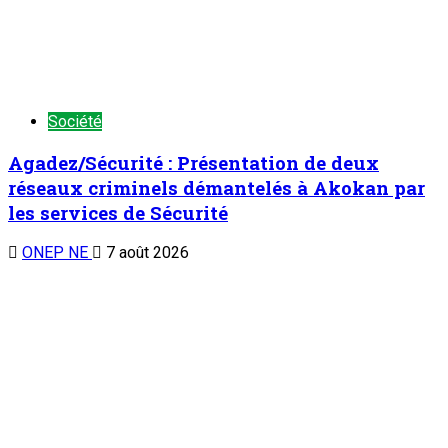
Société
Agadez/Sécurité : Présentation de deux
réseaux criminels démantelés à Akokan par
les services de Sécurité
ONEP NE
7 août 2026
Société
Pêche artisanale à Tillabéri : Les réalités
d’une activité confrontée à la dégradation
de l’écosystème
ONEP NE
7 août 2026