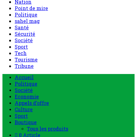
Nation
Point de mire
Politique
sahel mag
Santé
Sécurité
Société
Sport
Tech
Tourisme
Tribune
Accueil
Politique
Société
Economie
Appels d’offre
Culture
Sport
Boutique
Tous les produits
0 Article