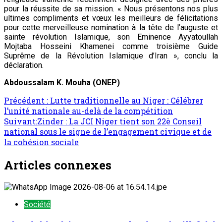
pour la réussite de sa mission. « Nous présentons nos plus
ultimes compliments et vœux les meilleurs de félicitations
pour cette merveilleuse nomination à la tête de l’auguste et
sainte révolution Islamique, son Eminence Ayyatoullah
Mojtaba Hosseini Khamenei comme troisième Guide
Suprême de la Révolution Islamique d’Iran », conclu la
déclaration.
Abdoussalam K. Mouha (ONEP)
Précédent :
Lutte traditionnelle au Niger : Célébrer
l’unité nationale au-delà de la compétition
Suivant:
Zinder : La JCI Niger tient son 22è Conseil
national sous le signe de l’engagement civique et de
la cohésion sociale
Articles connexes
Société