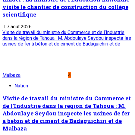
Commercial
créé par Ordonnance N°89-26 du 8 décembre 1989
Place du Petit Marché | BP: 13 182 Niamey (R.
Niger)
20 73 34 86/87
onep@intnet.ne
Journaux et magazines
Le Sahel
Sahel Dimanche
Sahel Mag