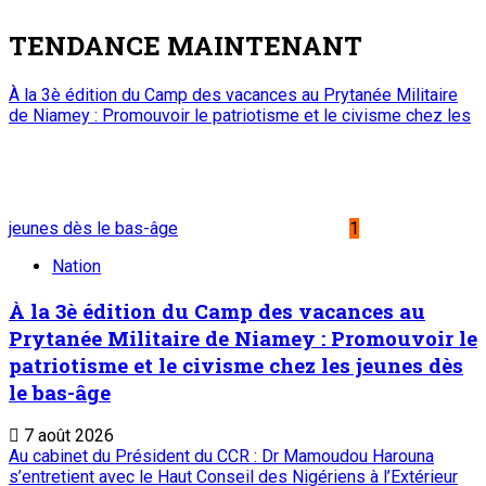
Nation
Zinder : La ministre de l’Éducation nationale
visite le chantier de construction du collège
scientifique
7 août 2026
Visite de travail du ministre du Commerce et de l’Industrie
dans la région de Tahoua : M. Abdoulaye Seydou inspecte les
usines de fer à béton et de ciment de Badaguichiri et de
Malbaza
4
Nation
Visite de travail du ministre du Commerce et
de l’Industrie dans la région de Tahoua : M.
Abdoulaye Seydou inspecte les usines de fer
à béton et de ciment de Badaguichiri et de
Malbaza
7 août 2026