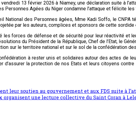
vendredi 13 février 2026 à Niamey, une déclaration suite à l’at
l des Personnes Agées du Niger condamne l’attaque et félicite les
nseil National des Personnes âgées, Mme Kadi Soffo, le CNPA té
projetée par les auteurs, complices et sponsors de cette sordide 
té les forces de défense et de sécurité pour leur réactivité et l
résolutions du Président de la République, Chef de l’Etat, le G
ction sur le territoire national et sur le sol de la confédération d
nfédération à rester unis et solidaires autour des actes de le
er d’assurer la protection de nos Etats et leurs citoyens contre
tent leur soutien au gouvernement et aux FDS suite à l’at
x organisent une lecture collective du Saint Coran à Lel