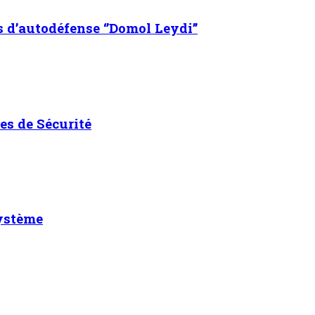
s d’autodéfense ‘’Domol Leydi’’
es de Sécurité
système