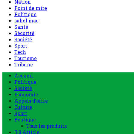
Nation
Point de mire
Politique
sahel mag
Santé
Sécurité
Société
Sport
Tech
Tourisme
Tribune
Accueil
Politique
Société
Economie
Appels d’offre
Culture
Sport
Boutique
Tous les produits
0 Article