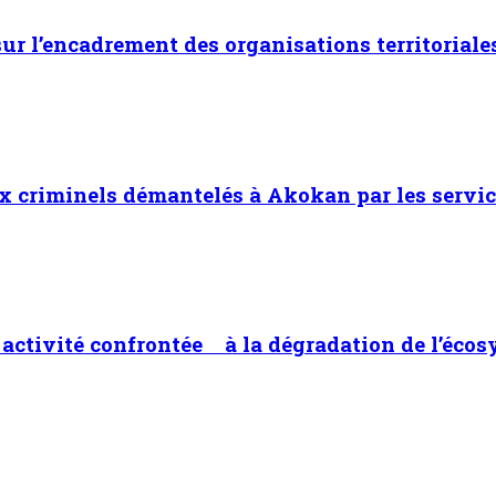
 sur l’encadrement des organisations territoriale
x criminels démantelés à Akokan par les servic
ne activité confrontée à la dégradation de l’éco