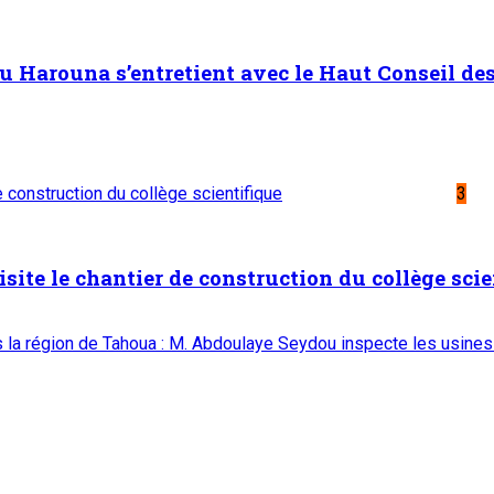
Harouna s’entretient avec le Haut Conseil des 
de construction du collège scientifique
3
isite le chantier de construction du collège scie
ns la région de Tahoua : M. Abdoulaye Seydou inspecte les usines