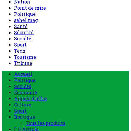
Nation
Point de mire
Politique
sahel mag
Santé
Sécurité
Société
Sport
Tech
Tourisme
Tribune
Accueil
Politique
Société
Economie
Appels d’offre
Culture
Sport
Boutique
Tous les produits
0 Article