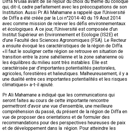
Diffa N’Glaa avant de se réjouir du choix du thème du colloque
qui, dit-il, cadre parfaitement avec les préoccupations de son
Institution. Aussi Pr Ali Mahamane a rappelé que l’Université
de Diffa a été créée par la Loi n°2014-40 du 19 Aout 2014
avec comme mission de relever les défis environnementaux
et écologiques. A ce jour, l’Université est composée d’un
Institut Supérieur en Environnement et Ecologie (IS2E) et
d’une Faculté des Sciences Agronomiques (FSA). Le Recteur
a ensuite évoqué les caractéristiques de la région de Diffa.
«Il faut le souligner cette région se retrouve en situation de
transition entre la zone sahélienne et la zone saharienne où
les équilibres du milieu sont très instables. Elle est
caractérisée par d’importantes potentialités pastorales,
agricoles, forestières et halieutiques. Malheureusement, il y a
une dualité entre ces importantes potentialités et les risques
climatiques» a-t-il ajouté.
Pr Ali Mahamane a indiqué que les communications qui
seront faites au cours de cette importante rencontre
permettront d’avoir une vue d’ensemble, une meilleure
compréhension du passé, du présent de la région de Diffa en
vue de proposer des orientations et de formuler des
recommandations pour des perspectives heureuses de paix
et de développement dans la région. Pour atteindre les