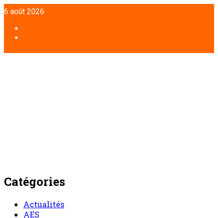
Aller
6 août 2026
au
contenu
Facebook
Twitter
Catégories
Actualités
AES